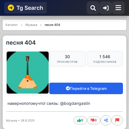
Tg Searсh
Каталог
Музыка
песня 404
песня 404
30
1 546
ПРОСМОТРОВ
ПОДПИСЧИКОВ
Перейти в Telegram
навернопотомучто! связь: @bogdangastin
0
0
Музыка
•
28.8.2025