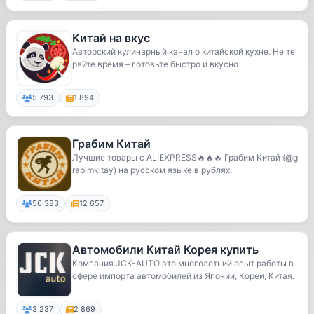
Китай на вкус
Авторский кулинарный канал о китайской кухне. Не те
ряйте время – готовьте быстро и вкусно
5 793
1 894
Грабим Китай
Лучшие товары с ALIEXPRESS🔥🔥🔥 Грабим Китай (@g
rabimkitay) на русском языке в рублях.
56 383
12 657
Автомобили Китай Корея купить
Компания JCK-AUTO это многолетний опыт работы в
сфере импорта автомобилей из Японии, Кореи, Китая.
3 237
2 869