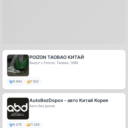
POIZON TAOBAO КИТАЙ
Выкуп с Poizon, Taobao, 1688
9 894
7 502
AutoBezDopov - авто Китай Корея
Авто без допов
6 575
11 290