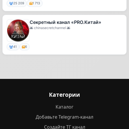
25 209
1 713
Секретный канал «PRO.Китай»
🌆 chinasecretchannel 🌆
41
6
Категории
Каталог
Добавьте Telegram-канал
Создайте ТГ канал