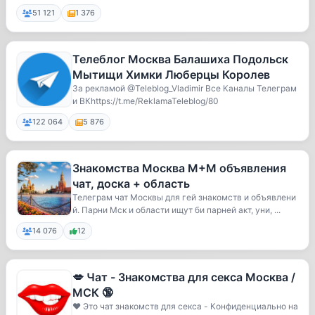
51 121
1 376
Телеблог Москва Балашиха Подольск
Мытищи Химки Люберцы Королев
За рекламой @Teleblog_Vladimir Все Каналы Телеграм
и ВКhttps://t.me/ReklamaTeleblog/80
122 064
5 876
Знакомства Москва М+М объявления
чат, доска + область
Телеграм чат Москвы для гей знакомств и объявлени
й. Парни Мск и области ищут би парней акт, уни, ...
14 076
12
💋 Чат - Знакомства для секса Москва /
МСК 🔞
♥️ Это чат знакомств для секса - Конфиденциально на