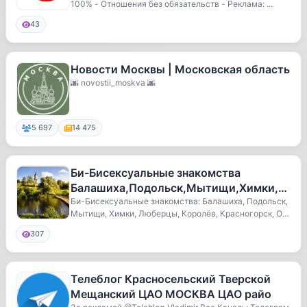
100% - Отношения без обязательств - Реклама: ...
43
Новости Москвы | Московская область
🌆 novostii_moskva 🌆
5 697
14 475
Би-Бисексуальные знакомства
Балашиха,Подольск,Мытищи,Химки,Л
юберцы,Королёв,Красногорск,Одинцов
Би-Бисексуальные знакомства: Балашиха, Подольск,
Мытищи, Химки, Люберцы, Королёв, Красногорск, О
о,Домо
д...
307
Телеблог Красносельский Тверской
Мещанский ЦАО МОСКВА ЦАО райо