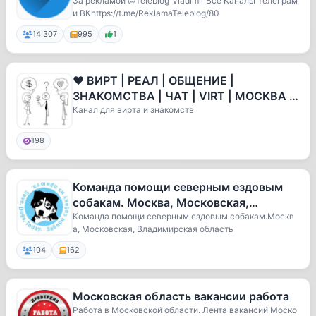
За рекламой @Teleblog_Vladimir Все Каналы Телеграм
и ВКhttps://t.me/ReklamaTeleblog/80
14 307
995
1
❤️ ВИРТ | РЕАЛ | ОБЩЕНИЕ |
ЗНАКОМСТВА | ЧАТ | VIRT | МОСКВА |
Питер
Канал для вирта и знакомств
198
Команда помощи северным ездовым
собакам. Москва, Московская,
Владимирская область
Команда помощи северным ездовым собакам.Москв
а, Московская, Владимирская область
104
162
Московская область вакансии работа
Работа в Московской области. Лента вакансий Моско