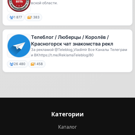
вской области.
1 877
1 383
Телеблог / Люберцы / Королёв /
Красногорск чат знакомства рекл
За рекламой @Teleblog_Vladimir Все Каналы Телеграм
и ВКhttps://t.me/ReklamaTeleblog/80
26 480
1 458
Категории
Каталог