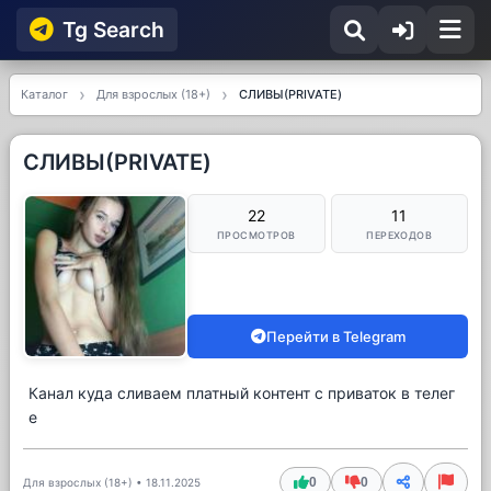
Tg Searсh
Каталог
Для взрослых (18+)
СЛИВЫ(PRIVATE)
СЛИВЫ(PRIVATE)
22
11
ПРОСМОТРОВ
ПЕРЕХОДОВ
Перейти в Telegram
Канал куда сливаем платный контент с приваток в телег
е
0
0
Для взрослых (18+)
•
18.11.2025