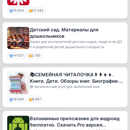
15 624
22 543
Детский сад. Материалы для
дошкольников
Канал для воспитателей детских садов, педагогов ДО
У и родителей детей дошкольного возраста.
14 527
2 100
📚СЕМЕЙНАЯ ЧИТАЛОЧКА👨‍👩‍👧‍👧.
Книги. Дети. Обзоры книг. Биографии.
Книги для детей
📗Читательский клуб для любителей книг
18 659
8 957
Взломанные приложение для андроид
бесплатно. Скачать Pro версия