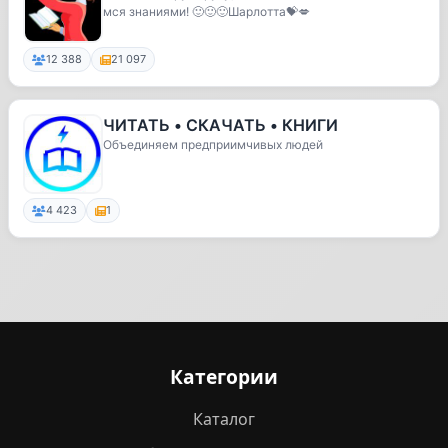
мся знаниями! 🙂🙂🙂Шарлотта💝💋
12 388
21 097
ЧИТАТЬ • СКАЧАТЬ • КНИГИ
Объединяем предприимчивых людей
4 423
1
Категории
Каталог