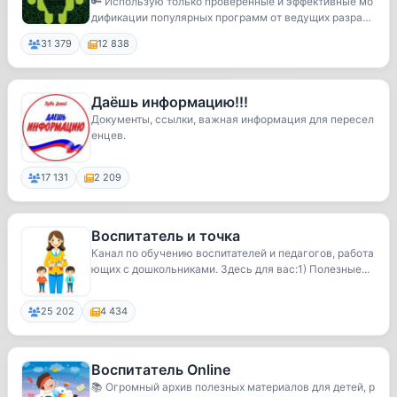
приложения
🔑 Использую только проверенные и эффективные мо
дификации популярных программ от ведущих разрабо
тч...
31 379
12 838
Даёшь информацию!!!
Документы, ссылки, важная информация для пересел
енцев.
17 131
2 209
Воспитатель и точка
Канал по обучению воспитателей и педагогов, работа
ющих с дошкольниками. Здесь для вас:1) Полезные...
25 202
4 434
Воспитатель Online
📚 Огромный архив полезных материалов для детей, р