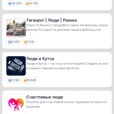
58 359
14 708
Таганрог | Люди | Разное
Новости Вашего города!Всё самое интересное, новое,
важное!ТаганрогПо рекламе пишите @dinara_chis
6 555
1 518
Люди и бутса
Люди и бутса — ну и вы не отставайте! Следите за все
м самым главным из мира футбола.
5 766
19 649
Счастливые люди
Рецепты для счастливой жизни. Гармония успеха и от
ношений.