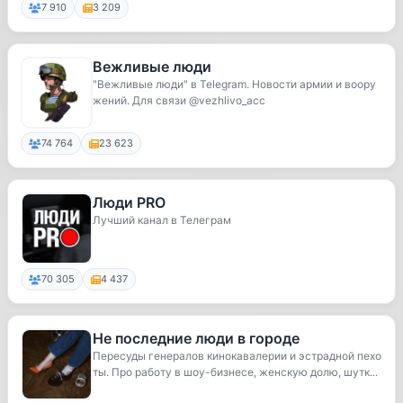
7 910
3 209
Вежливые люди
"Вежливые люди" в Telegram. Новости армии и воору
жений. Для связи @vezhlivo_acc
74 764
23 623
Люди PRO
Лучший канал в Телеграм
70 305
4 437
Не последние люди в городе
Пересуды генералов кинокавалерии и эстрадной пехо
ты. Про работу в шоу-бизнесе, женскую долю, шутк...