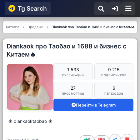
Tg Searсh
Каталог
Продажи
Diankaok про Таобао и 1688 и бизнес с Китаем🔥
Diankaok про Таобао и 1688 и бизнес с
Китаем🔥
1 533
9 215
ПУБЛИКАЦИЙ
ПОДПИСЧИКОВ
27
6
ПРОСМОТРОВ
ПЕРЕХОДОВ
Перейти в Telegram
🎯 diankaoktaobao 🎯
0
0
Продажи
•
6.10.2025