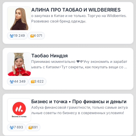
АЛИНА ПРО ТАОБАО И WILDBERRIES
о закупках в Китае и не только. Торгую на Wildberries.
Развиваю свой бренд одежды.
19 249
4 071
Таобао Ниндзя
Принимаю моментально ❤️💸Учу экономить и зарабат
ывать с Китаем⚡️Тут секреты, как покупать вещи со ...
44 349
3 622
Бизнес и точка • Про финансы и деньги
Азбука финансовой грамотности, только самые актуа
льные советы по бизнесу в современных условиях!
7 693
691