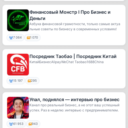
Финансовый Монстр l Про Бизнес и
Деньги
Азбука финансовой грамотности, только самые актуа
льные советы по бизнесу в современных условиях!
7 064
1 070
Посредник Таобао | Посредник Китай
КитайБизнесAlipayWeChat Taobao1688China
15 197
295
Упал, поднялся — интервью про бизнес
Канал про реальный бизнес, а не этот ваш успешный
успех. Раз в неделю: интервью с предпринимателем.
61 953
943