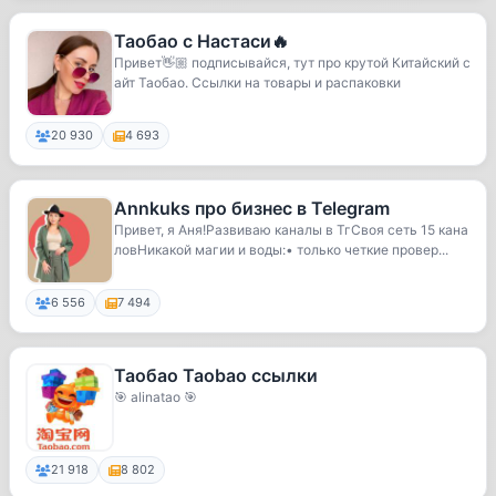
Таобао с Настаси🔥
Привет👋🏼 подписывайся, тут про крутой Китайский с
айт Таобао. Ссылки на товары и распаковки
20 930
4 693
Annkuks про бизнес в Telegram
Привет, я Аня!Развиваю каналы в ТгСвоя сеть 15 кана
ловНикакой магии и воды:• только четкие провер...
6 556
7 494
Таобао Taobao ссылки
🎯 alinatao 🎯
21 918
8 802