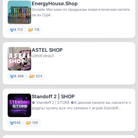
EnergyHouse.Shop
Онлайн Магазин по продажам энергетических напитк
ов из США.
8 713
1 118
ASTEL SHOP
▫️ОРИГИНАЛ
8 368
2 523
Standoff 2 | SHOP
🔱 Standoff 2 | STORE 🔱В данном канале вы сможете п
родать/ купить все что связано с игрой Standoff...
948
1 139