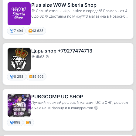
Plus size WOW Siberia Shop
💜 Самый стильный plus size в городе💜 Размеры от 4
6 до 62 💜 Доставка по Миру💜3 магазина в Новосиб
и...
7 494
43 628
Царь shop +79277474713
🎯 tik63 🎯
8 258
89 903
PUBGCOMP UC SHOP
Лучший и самый дешевый магазин UC в СНГ, дешевл
е чем на Midasbuy и в конкурентов 🤯
898
8