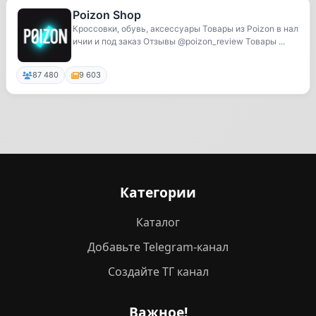
Poizon Shop
Кроссовки, обувь, аксессуары Товары из Poizon в нал
ичии и под заказ Отзывы @poizon_review Товары ...
87 480
9 603
Категории
Каталог
Добавьте Telegram-канал
Создайте ТГ канал
Важное!