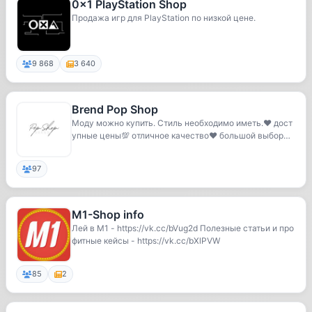
0x1 PlayStation Shop
Продажа игр для PlayStation по низкой цене.
9 868
3 640
Brend Pop Shop
Моду можно купить. Стиль необходимо иметь.❤️ дост
упные цены💯 отличное качество❤️ большой выбор💯
к...
97
M1-Shop info
Лей в M1 - https://vk.cc/bVug2d Полезные статьи и про
фитные кейсы - https://vk.cc/bXlPVW
85
2