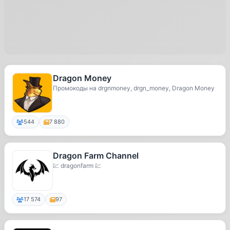
Dragon Money
Промокоды на drgnmoney, drgn_money, Dragon Money
544
7 880
Dragon Farm Channel
💹 dragonfarm 💹
17 574
97