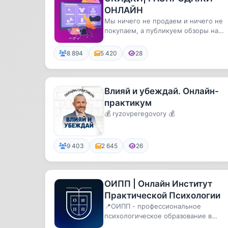
ОНЛАЙН
Мы ничего не продаем и ничего не
покупаем, а публикуем обзоры на
товары с WB и OZONE по привлекат..
8 894
5 420
28
Влияй и убеждай. Онлайн-
практикум
💰 ryzovperegovory 💰
9 403
2 645
26
ОИПП | Онлайн Институт
Практической Психологии
📍ОИПП - профессиональное
психологическое образование в
удобном онлайн форматеБесплатны