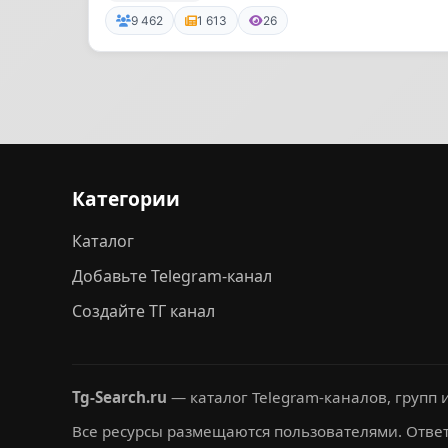
курс «Как...
9 462
1 613
26
Категории
Каталог
Добавьте Telegram-канал
Создайте ТГ канал
Tg-Search.ru
— каталог Telegram-каналов, групп и
Все ресурсы размещаются пользователями. Ответ