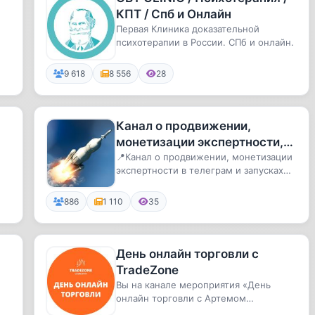
КПТ / Спб и Онлайн
Первая Клиника доказательной
психотерапии в России. СПб и онлайн.
.
9 618
8 556
28
Канал о продвижении,
монетизации экспертности,
заработке в телеграм и
📍Канал о продвижении, монетизации
экспертности в телеграм и запусках
запуске онлайн продуктов
онлайн продуктов Бот обратно...
886
1 110
35
День онлайн торговли с
TradeZone
Вы на канале мероприятия «День
онлайн торговли с Артемом
й
Назаровым и трейдерами клуба