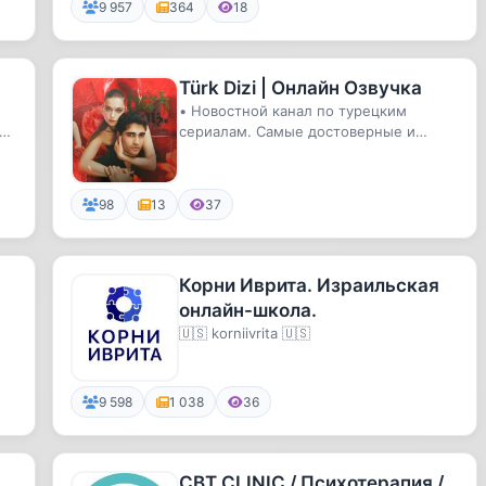
частей,...
9 957
364
18
Türk Dizi | Онлайн Озвучка
• Новостной канал по турецким
а,
сериалам. Самые достоверные и
быстрые новости. Проводим онлайн-
пере...
98
13
37
Корни Иврита. Израильская
онлайн-школа.
🇺🇸 korniivrita 🇺🇸
9 598
1 038
36
CBT CLINIC / Психотерапия /