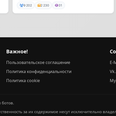
TradeZone!”...
9 202
2 230
31
Важное!
С
Пользовательское соглашение
E-M
Политика конфиденциальности
Vk
Политика cookie
My
 ботов.
ственность за их содержимое несут исключительно владел