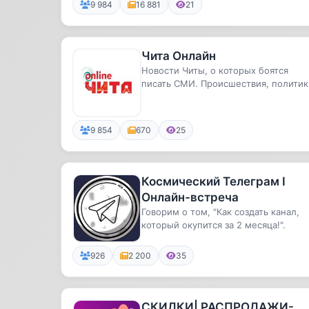
9 984
16 881
21
Чита Онлайн
Новости Читы, о которых боятся
писать СМИ. Происшествия, политик
жалобы, инсайды...
9 854
670
25
Космический Телеграм I
Онлайн-встреча
Говорим о том, "Как создать канал,
который окупится за 2 месяца!".
926
2 200
35
СКИДКИ| РАСПРОДАЖИ-