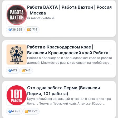
Работа ВАХТА | Работа Вахтой | Россия
| Москва
👷 rabotavvahta 👷
36 995
3 714
Работа в Краснодарском крае |
Вакансии Краснодарский край Работа |
Работа в Краснодаре и Краснодарском крае от работо
дателей. Множество разных вакансий на любой вкус.
479
543
Сто одна работа Перми (Вакансии
Перми, 101 работа)
Крупнейший региональный тг-канал о вакансиях и ра
боте, г. Пермь и Пермский край. А так же: Юмор. ...
4 499
18 272