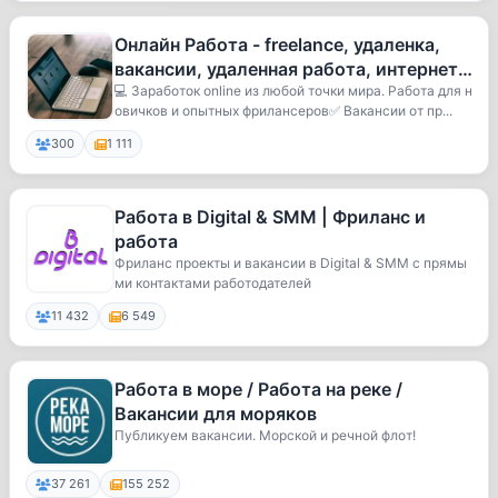
Онлайн Работа - freelance, удаленка,
вакансии, удаленная работа, интернет
заработок online, поиск пе
💻 Заработок online из любой точки мира. Работа для н
овичков и опытных фрилансеров✅ Вакансии от пр...
300
1 111
Работа в Digital & SMM | Фриланс и
работа
Фриланс проекты и вакансии в Digital & SMM с прямы
ми контактами работодателей
11 432
6 549
Работа в море / Работа на реке /
Вакансии для моряков
Публикуем вакансии. Морской и речной флот!
37 261
155 252