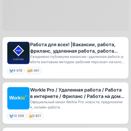
Работа для всех! |Вакансии, работа,
фриланс, удаленная работа, работа
вахтой
Ежедневно публикуем вакансии:-удаленная работа-р
абота вахтовым методом-рабочий персонал-начало к
а...
9 978
6 461
Workle Pro / Удаленная работа / Работа
в интернете / Фриланс / Работа на дому
/ Арбитраж (CPA)
Официальный канал Workle Pro: новости, предложени
я, онлайн-работа.
10 599
3 851