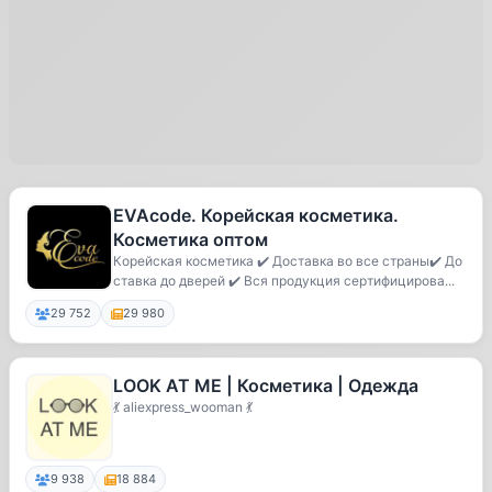
EVAcode. Корейская косметика.
Косметика оптом
Корейская косметика ✔️ Доставка во все страны✔️ До
ставка до дверей ✔️ Вся продукция сертифицирова...
29 752
29 980
LOOK AT ME | Косметика | Одежда
💃 aliexpress_wooman 💃
9 938
18 884