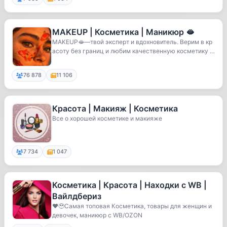
MAKEUP | Косметика | Маникюр 🫦
MAKEUP🫦—твой эксперт и вдохновитель. Верим в кр
асоту без границ и любим качественную косметику т
о...
76 878
11 106
Красота | Макияж | Косметика
Все о хорошей косметике и макияже
7 734
1 047
Косметика | Красота | Находки с WB |
Вайлдбериз
❤️🥹Самая топовая Косметика, товары для женщин и
девочек, маникюр с WB/OZON