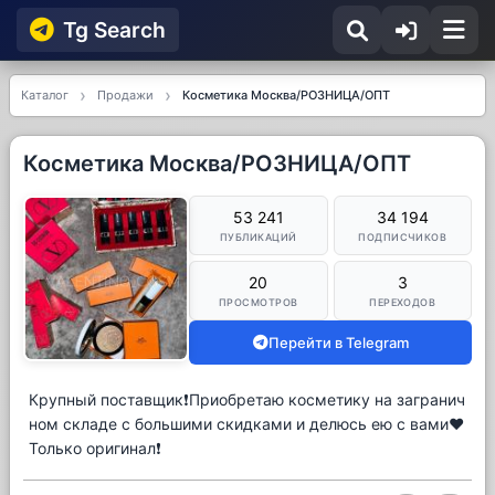
Tg Searсh
Каталог
Продажи
Косметика Москва/РОЗНИЦА/ОПТ
Косметика Москва/РОЗНИЦА/ОПТ
53 241
34 194
ПУБЛИКАЦИЙ
ПОДПИСЧИКОВ
20
3
ПРОСМОТРОВ
ПЕРЕХОДОВ
Перейти в Telegram
Крупный поставщик❗️Приобретаю косметику на загранич
ном складе с большими скидками и делюсь ею с вами❤️
Только оригинал❗️