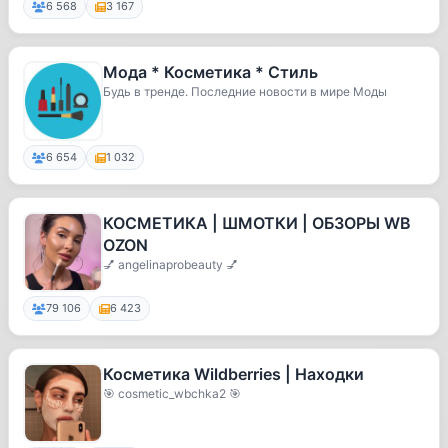
6 568
3 167
Мода * Косметика * Стиль
Будь в тренде. Последние новости в мире Моды
6 654
1 032
КОСМЕТИКА | ШМОТКИ | ОБЗОРЫ WB
OZON
💅 angelinaprobeauty 💅
79 106
6 423
Косметика Wildberries | Находки
🎯 cosmetic_wbchka2 🎯