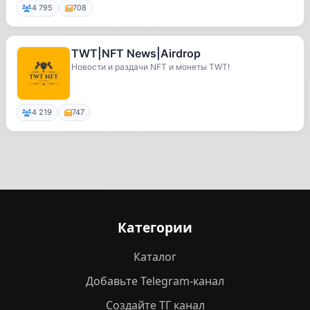
4 795
708
TWT|NFT News|Airdrop
Новости и раздачи NFT и монеты TWT!
4 219
747
Категории
Каталог
Добавьте Telegram-канал
Создайте ТГ канал