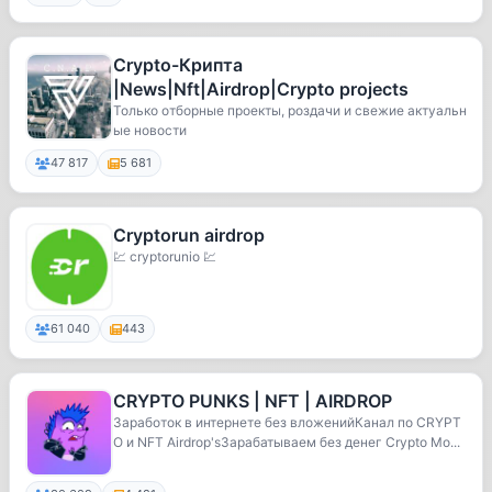
Crypto-Крипта
|News|Nft|Airdrop|Crypto projects️
Только отборные проекты, роздачи и свежие актуальн
ые новости
47 817
5 681
Cryptorun airdrop
💹 cryptorunio 💹
61 040
443
CRYPTO PUNKS | NFT | AIRDROP
Заработок в интернете без вложенийКанал по CRYPT
O и NFT Airdrop'sЗарабатываем без денег Сrypto Mo...