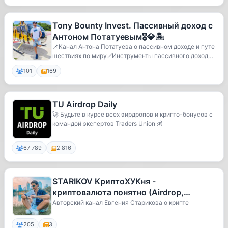
Tony Bounty Invest. Пассивный доход с
Антоном Потатуевым🎖💎🏝
📌Канал Антона Потатуева о пассивном доходе и путе
шествиях по миру✅️Инструменты пассивного дохода
...
101
169
TU Airdrop Daily
🚀 Будьте в курсе всех эирдропов и крипто-бонусов с
командой экспертов Traders Union 💰
67 789
2 816
STARIKOV КриптоХУКня -
криптовалюта понятно (Airdrop,
арбитраж, ретродропы)
Авторский канал Евгения Старикова о крипте
205
3