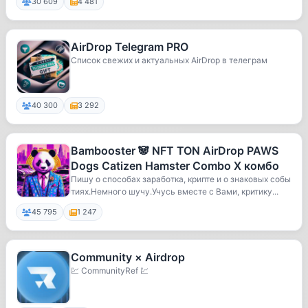
30 609
4 481
AirDrop Telegram PRO
Список свежих и актуальных AirDrop в телеграм
40 300
3 292
Bambooster 🐼 NFT TON AirDrop PAWS
Dogs Catizen Hamster Combo X комбо
Пишу о способах заработка, крипте и о знаковых собы
тиях.Немного шучу.Учусь вместе с Вами, критику...
45 795
1 247
Community × Airdrop
💹 CommunityRef 💹