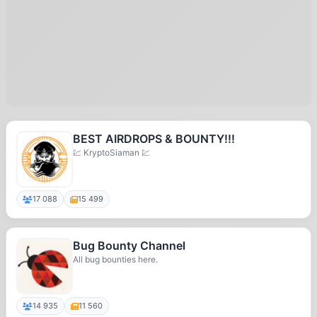
BEST AIRDROPS & BOUNTY!!!
💹 KryptoSiaman 💹
17 088
15 499
Bug Bounty Channel
All bug bounties here.
14 935
11 560