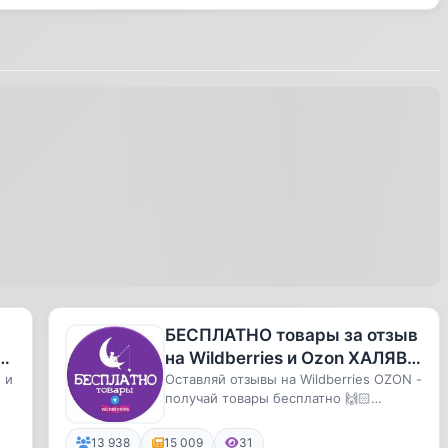
БЕСПЛАТНО товары за отзыв
РЫ
на Wildberries и Ozon ХАЛЯВА
 и
СКИДКИ КЭШБЕК ПОДАРКИ
Оставляй отзывы на Wildberries OZON -
получай товары бесплатно 🙌🏻
Продавец получает рекламу ⭐️⭐️⭐️...
13 938
15 009
31