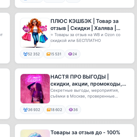
ПЛЮС КЭШБЭК | Товар за
отзыв | Скидки | Халява |
ют
Выкуп | Раздача | Кешбэк |
⭐️ Товары за отзыв на WB и Ozon со
скидкой или БЕСПЛАТНО
Wildberries | Ozon | Рек
52 352
15 531
24
НАСТЯ ПРО ВЫГОДЫ |
скидки, акции, промокоды,
бесплатно москва промокоды
Секретные выгоды, мероприятия,
съёмки в Москве, проверенные
москва скидки москва акции
скидки
36 932
18 602
36
Товары за отзыв до - 100%