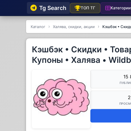
Tg Searсh
Категории
ТОП ТГ
Каталог
Халява, скидки, акции
Кэшбэк • Скидк
Кэшбэк • Скидки • Това
Купоны • Халява • Wildb
15 
ПУБЛИ
2
ПРОСМ