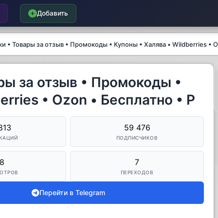
Добавить
и • Товары за отзыв • Промокоды • Купоны • Халява • Wildberries • O
ры за отзыв • Промокоды •
erries • Ozon • Бесплатно • Р
813
59 476
КАЦИЙ
ПОДПИСЧИКОВ
8
7
ОТРОВ
ПЕРЕХОДОВ
Перейти в Telegram