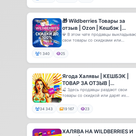
🎁 Wildberries Товары за
отзыв | Ozon | Кешбэк |
Скидки | Выкупы | Товар за
💎 В этом чате продавцы выкладыва
свои товары со скидками или
отзывы| Кэшбэк
БЕСПЛАТНО за отзыв.
1 340
25
Ягода Халявы | КЕШБЭК |
ТОВАР ЗА ОТЗЫВ |
WILDBERRIES | OZON |
🍒 Здесь продавцы раздают свои
товары со скидкой или дарят их
СКИДКИ | ВЫКУПЫ |
БЕСПЛАТНО за отзывы
РАЗДАЧА | КЭШБЭК | Р
34 343
19 167
23
ХАЛЯВА НА WILDBERRIES И