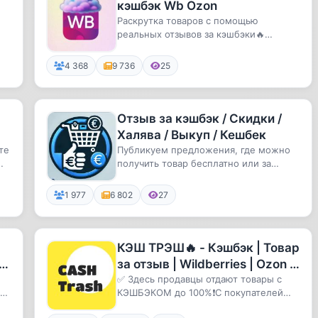
кэшбэк Wb Ozon
Раскрутка товаров с помощью
реальных отзывов за кэшбэки🔥
Готовим для вас предложения с
самыми круп...
4 368
9 736
25
Отзыв за кэшбэк / Скидки /
Халява / Выкуп / Кешбек
те
Публикуем предложения, где можно
получить товар бесплатно или за
отзыв.
1 977
6 802
27
КЭШ ТРЭШ🔥 - Кэшбэк | Товар
,
за отзыв | Wildberries | Ozon |
Скидки | Акции | Выкупы |
✅ Здесь продавцы отдают товары с
КЭШБЭКОМ до 100%❗️С покупателей
Раздачи
требуется лишь отзыв 5⭐️