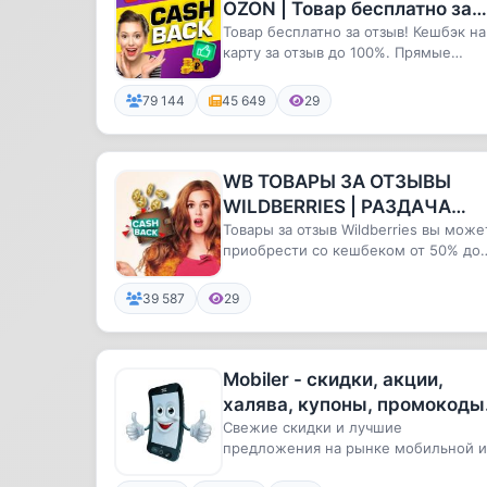
OZON | Товар бесплатно за
отзыв | Кешбэк | Раздача
Товар бесплатно за отзыв! Кешбэк на
карту за отзыв до 100%. Прямые
товара | Продвижение карт
скидки от поставщиков — подпиш...
79 144
45 649
29
WB ТОВАРЫ ЗА ОТЗЫВЫ
WILDBERRIES | РАЗДАЧА
ТОВАРОВ | Wildberries |
Товары за отзыв Wildberries вы може
приобрести со кешбеком от 50% до
ХАЛЯВА WB | ТОВАРЫ |
100%!
СКИДКИ | ОТЗЫ
39 587
29
Mobiler - скидки, акции,
халява, купоны, промокоды
распродажи и лучшие
Свежие скидки и лучшие
предложения на рынке мобильной и
предложения
бытовой техники