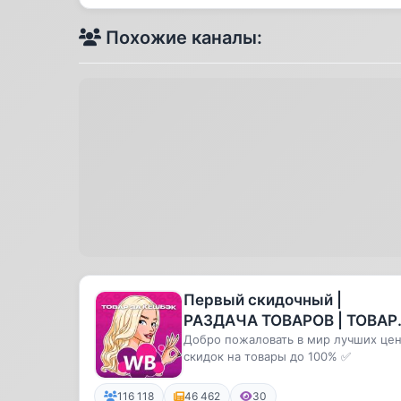
Похожие каналы:
Первый скидочный |
РАЗДАЧА ТОВАРОВ | ТОВА
ЗА ОТЗЫВ | WILDBERRIES |
Добро пожаловать в мир лучших цен
скидок на товары до 100% ✅
OZON | КЭШБЭК | СКИДКИ |
ХАЛЯВА
116 118
46 462
30