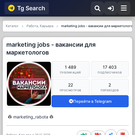
Tg Searсh
Каталог
Работа, Карьера
marketing jobs - вакансии для маркетологов
marketing jobs - вакансии для
маркетологов
1 489
17 403
ПУБЛИКАЦИЙ
ПОДПИСЧИКОВ
22
2
ПРОСМОТРОВ
ПЕРЕХОДОВ
Перейти в Telegram
👷 marketing_rabota 👷
0
0
Работа, Карьера
•
20.11.2025