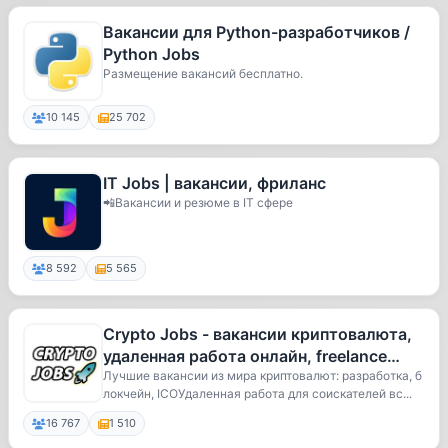
Вакансии для Python-разработчиков /
Python Jobs
Размещение вакансий бесплатно.
10 145
25 702
IT Jobs | вакансии, фриланс
📲Вакансии и резюме в IT сфере
8 592
5 565
Crypto Jobs - вакансии криптовалюта,
удаленная работа онлайн, freelance
блокчейн, online удаленка, а
Лучшие вакансии из мира криптовалют: разработка, б
локчейн, ICOУдаленная работа для соискателей вс...
16 767
1 510