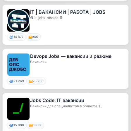
IT | ВАКАНСИИ | РАБОТА | JOBS
👷 it_jobs_rossiaa 👷
14 877
945
Devops Jobs — вакансии и резюме
Вакансии
21 269
23 208
Jobs Code: IT вакансии
Вакансии для специалистов в области IT.
15 600
6 839