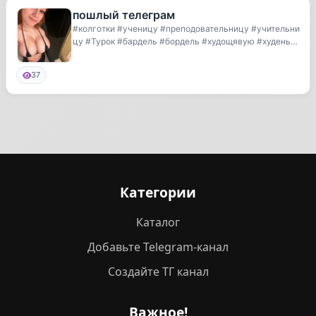
пошлый телеграм
#колготки #ученицу #преподовательницу #учительни
цу #Турок #бардель #бордель #худощявую #худеньку
ю...
37
Категории
Каталог
Добавьте Telegram-канал
Создайте ТГ канал
Важное!