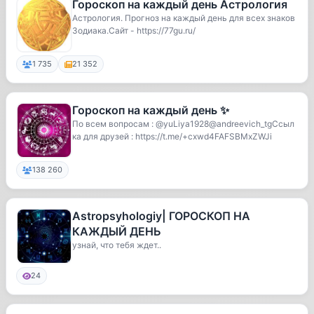
Гороскоп на каждый день Астрология
Астрология. Прогноз на каждый день для всех знаков
Зодиака.Сайт - https://77gu.ru/
1 735
21 352
Гороскоп на каждый день ✨
По всем вопросам : @yuLiya1928@andreevich_tgСсыл
ка для друзей : https://t.me/+cxwd4FAFSBMxZWJi
138 260
Astropsyhologiy| ГОРОСКОП НА
КАЖДЫЙ ДЕНЬ
узнай, что тебя ждет..
24