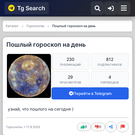
Tg Searсh
Каталог
Гороскопы
Пошлый гороскоп на день
Пошлый гороскоп на день
230
812
ПУБЛИКАЦИЙ
ПОДПИСЧИКОВ
29
4
ПРОСМОТРОВ
ПЕРЕХОДОВ
Перейти в Telegram
узнай, что пошлого на сегодня )
0
0
Гороскопы
•
17.9.2025