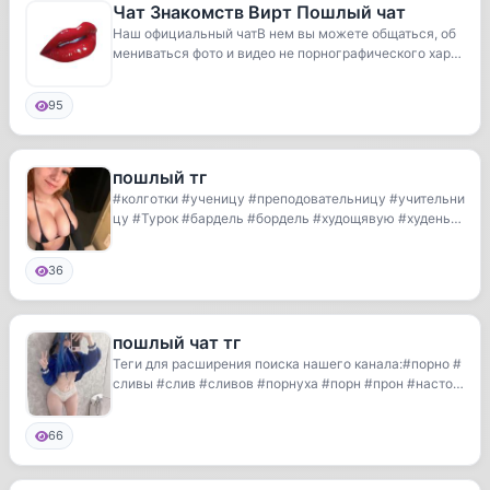
Чат Знакомств Вирт Пошлый чат
Наш официальный чатВ нем вы можете общаться, об
мениваться фото и видео не порнографического хара
к...
95
пошлый тг
#колготки #ученицу #преподовательницу #учительни
цу #Турок #бардель #бордель #худощявую #худеньку
ю...
36
пошлый чат тг
Теги для расширения поиска нашего канала:#порно #
сливы #слив #сливов #порнуха #порн #прон #насто
я...
66