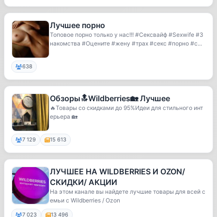
Лучшее порно
Топовое порно только у нас!!! #Сексвайф #Sexwife #З
накомства #Оцените #жену #трах #секс #порно #с...
638
Обзоры🔝Wildberries🏡 Лучшее
🔥Товары со скидками до 95%Идеи для стильного инт
ерьера 🏡
7 129
15 613
ЛУЧШЕЕ НА WILDBERRIES И OZON/
СКИДКИ/ АКЦИИ
На этом канале вы найдете лучшие товары для всей с
емьи с Wildberries / Ozon
7 023
13 496