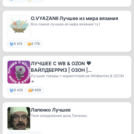
O.VYAZANII Лучшее из мира вязания
Все самое лучшее из мира вязания тут
4 415
4 778
ЛУЧШЕЕ С WB & OZON 💜
ВАЙЛДБЕРРИЗ | ОЗОН |
МАРКЕТПЛЕЙСЫ | СКИДКИ | АКЦИИ
Лучшие товары с маркетплейсов Wildberries & OZON
🔥
8 435
8 899
Лапенко Лучшее
Твоя ежедневная доза Лапенко.