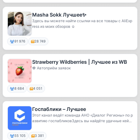
Masha Sokk Лучшее✨
Здесь вы можете найти ссылки на все товары с AliExp
ress из моих обзоров ☺️
91 976
28 749
Strawberry Wildberries | Лучшее из WB
🍓 Автоприём заявок
8 684
4 051
Госпаблики – Лучшее
Этот канал ведёт команда АНО «Диалог Регионы» по р
азвитию госпабликовЗдесь вы найдёте удачные кей...
55 105
3 381