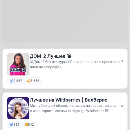
ДОМ-2 Лучшее 💣
🔞Дом-2 без цензуры!⚡️Свежие новости с проекта за 7
дней до эфира🆕👀
9 967
3 656
Лучшее на Wildberries | Валберис
Мы публикуем обзоры и отзывы на товары, заказанны
е из интернет-магазина одежды Wildberries 😇
935
842