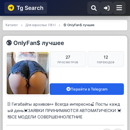
Tg Searсh
Каталог
Для взрослых (18+)
🔞 OnlyFan$ лучшее
🔞 OnlyFan$ лучшее
27
12
ПРОСМОТРОВ
ПЕРЕХОДОВ
Перейти в Telegram
🗄 Гигабайты архивов👀 Всегда интересно🍒 Посты кажд
ый день💓ЗАЯВКИ ПРИНИМАЮТСЯ АВТОМАТИЧЕСКИ 💓
❗️ВСЕ МОДЕЛИ СОВЕРШЕННОЛЕТНИЕ