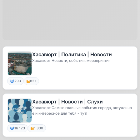
Хасавюрт | Политика | Новости
Хасавюрт Новости, события, мероприятия
293
827
Хасавюрт | Новости | Слухи
Хасавюрт Самые главные события города, актуально
е и интересное для тебя - тут!
16 123
1 330