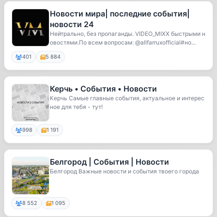
Новости мира| последние события|
новости 24
Нейтрально, без пропаганды. VIDEO_MIXX быстрыми н
овостями.По всем вопросам: @allfarruxofficial#но...
401
5 884
Керчь • События • Новости
Керчь Самые главные события, актуальное и интерес
ное для тебя - тут!
998
1 191
Белгород | События | Новости
Белгород Важные новости и события твоего города
8 552
1 095