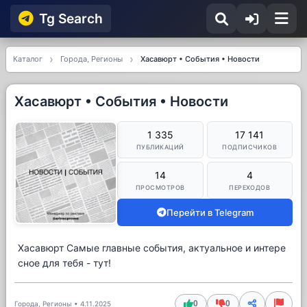
Tg Searсh
Каталог
Города, Регионы
Хасавюрт • События • Новости
Хасавюрт • События • Новости
1 335
17 141
ПУБЛИКАЦИЙ
ПОДПИСЧИКОВ
14
4
ПРОСМОТРОВ
ПЕРЕХОДОВ
Перейти в Telegram
Хасавюрт Самые главные события, актуальное и интере
сное для тебя - тут!
0
0
Города, Регионы
•
4.11.2025