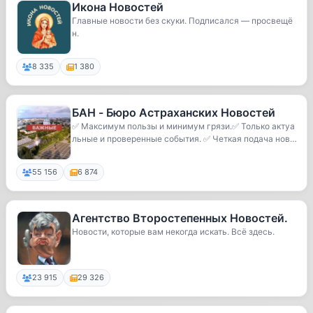
Икона Новостей
Главные новости без скуки. Подписался — просвещё
н.
8 335
1 380
БАН - Бюро Астраханских Новостей
✅ Максимум пользы и минимум грязи.✅ Только актуа
льные и проверенные события. ✅ Четкая подача нов
о...
55 156
6 874
Агентство Второстепенных Новостей.
Новости, которые вам некогда искать. Всё здесь.
23 915
29 326