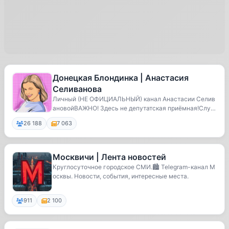
Донецкая Блондинка | Анастасия
Селиванова
Личный (НЕ ОФИЦИАЛЬНЫЙ) канал Анастасии Селив
ановойВАЖНО! Здесь не депутатская приёмная!Служ
ение ...
26 188
7 063
Москвичи | Лента новостей
Круглосуточное городское СМИ.🏙 Telegram-канал М
осквы. Новости, события, интересные места.
911
2 100