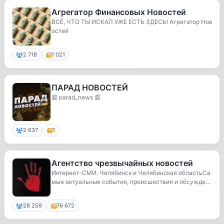
Агрегатор Финансовых Новостей
ВСЁ, ЧТО ТЫ ИСКАЛ УЖЕ ЕСТЬ ЗДЕСЬ! Агрегатор Нов
остей
2 718
1 021
ПАРАД НОВОСТЕЙ
📰 parad_news 📰
2 637
1
Агентство чрезвычайных новостей
Интернет-СМИ. Челябинск и Челябинская областьСа
мые актуальные события, происшествия и обсуждени
я....
28 259
76 672