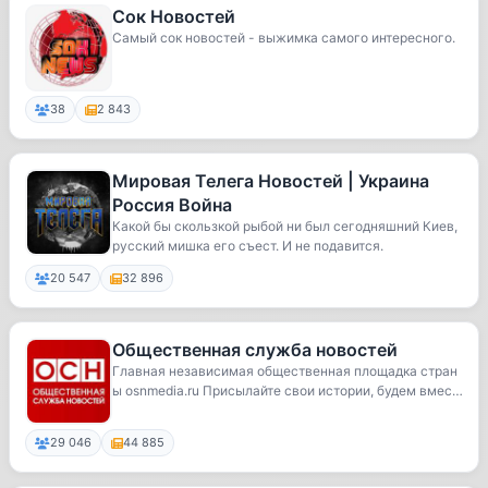
Сок Новостей
Самый сок новостей - выжимка самого интересного.
38
2 843
Мировая Телега Новостей | Украина
Россия Война
Какой бы скользкой рыбой ни был сегодняшний Киев,
русский мишка его съест. И не подавится.
20 547
32 896
Общественная служба новостей
Главная независимая общественная площадка стран
ы osnmedia.ru Присылайте свои истории, будем вмес
т...
29 046
44 885