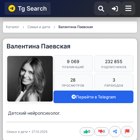
Tg Searсh
Каталог
Семья и дети
Валентина Паевская
Валентина Паевская
9 069
232 855
ПУБЛИКАЦИЙ
ПОДПИСЧИКОВ
28
3
ПРОСМОТРОВ
ПЕРЕХОДОВ
Перейти в Telegram
Детский нейропсихолог.
0
0
Семья и дети
•
27.10.2025