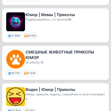
Юмор | Мемы | Приколы
Подписывайтесь, тут весело!🤪
11 489
26 914
СМЕШНЫЕ ЖИВОТНЫЕ ПРИКОЛЫ
ЮМОР
😜 prikolyj 😜
16 710
10 445
Видео | Юмор | Приколы
Мемы, приколы, видосы, смехуёчки со всего интернет
а
25 847
1 155