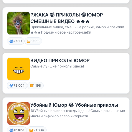
РЖАКА 🤣 ПРИКОЛЫ 🤪 ЮМОР
СМЕШНЫЕ ВИДЕО 🔥🔥🔥
Прикольные видео, смешные ролики, юмор и позитив!
🔥🔥🔥Подними себе настроение!🤗
7 519
3 553
ВИДЕО ПРИКОЛЫ ЮМОР
Самые лучшие приколы здесь!
73 004
1 198
Убойный Юмор 😂 Убойные приколы
😂Убойные приколы каждый день! Самые ржачные ме
масы и гифки со всего интернета
12 823
59 834