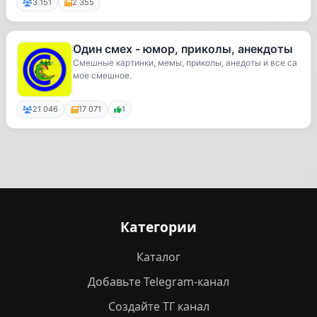
3 151
2 355
Один смех - юмор, приколы, анекдоты
Смешные картинки, мемы, приколы, анедоты и все са
мое смешное.
21 046
17 071
1
Категории
Каталог
Добавьте Telegram-канал
Создайте ТГ канал