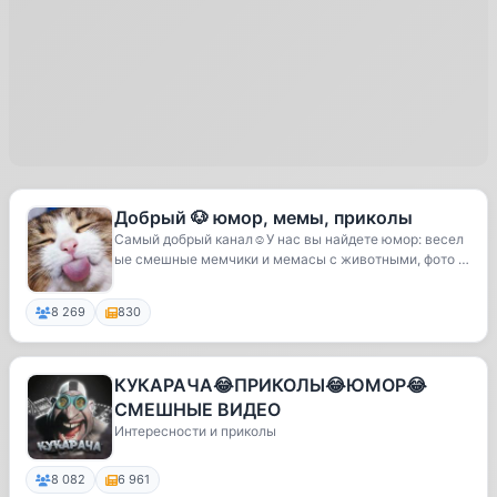
Добрый 🐶 юмор, мемы, приколы
Самый добрый канал☺️У нас вы найдете юмор: весел
ые смешные мемчики и мемасы с животными, фото м
ем...
8 269
830
КУКАРАЧА😂ПРИКОЛЫ😂ЮМОР😂
СМЕШНЫЕ ВИДЕО
Интересности и приколы
8 082
6 961