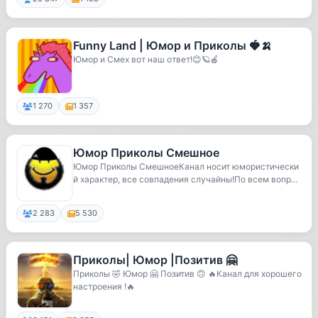
Funny Land | Юмор и Приколы 🍓🍌
Юмор и Смех вот наш ответ!😊🪐🍎
1 270
1 357
Юмор Приколы Смешное
Юмор Приколы СмешноеКанал носит юмористически
й характер, все совпадения случайны!По всем вопрос
ам...
2 283
5 530
Приколы| Юмор |Позитив 🤗
Приколы 🤣 Юмор 🤗 Позитив 🙃 🔥Канал для хорошего
настроения !🔥