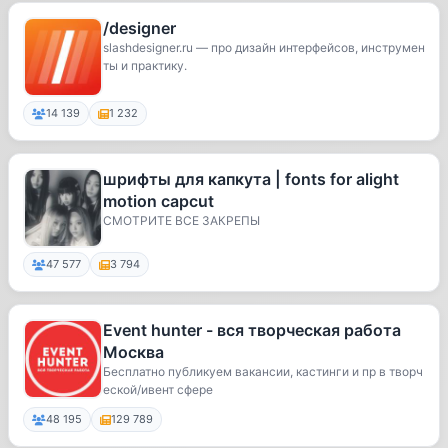
/designer
slashdesigner.ru — про дизайн интерфейсов, инструмен
ты и практику.
14 139
1 232
шрифты для капкута | fonts for alight
motion capcut
СМОТРИТЕ ВСЕ ЗАКРЕПЫ
47 577
3 794
Event hunter - вся творческая работа
Москва
Бесплатно публикуем вакансии, кастинги и пр в творч
еской/ивент сфере
48 195
129 789