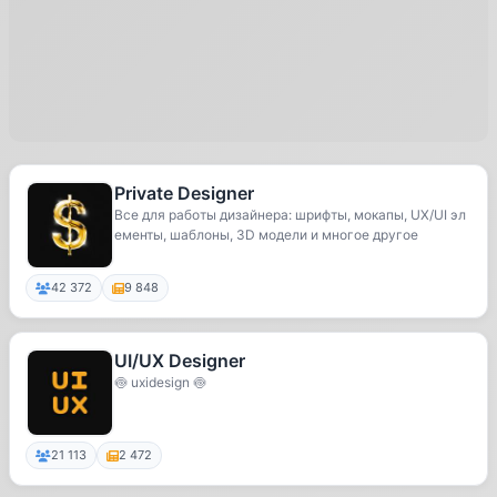
Private Designer
Все для работы дизайнера: шрифты, мокапы, UX/UI эл
ементы, шаблоны, 3D модели и многое другое
42 372
9 848
UI/UX Designer
🍥 uxidesign 🍥
21 113
2 472