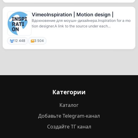
VimeoInspiration | Motion design |
Вдохновение для моушн-дизайнера.Inspiration for a mo
tion designer.A link to the source under each...
12 448
3 504
Категории
Каталог
Добавьте Telegram-канал
Создайте ТГ канал