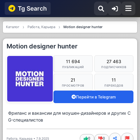
Tg Searсh
Каталог
Работа, Карьера
Motion designer hunter
Motion designer hunter
11 694
27 463
ПУБЛИКАЦИЙ
ПОДПИСЧИКОВ
21
11
ПРОСМОТРОВ
ПЕРЕХОДОВ
Перейти в Telegram
Фриланс и вакансии для моушен-дизайнеров и других C
G-специалистов
0
0
Работа, Карьера
•
7.9.2025