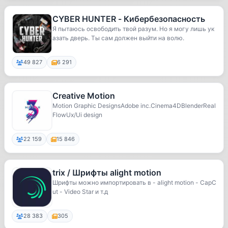
CYBER HUNTER - Кибербезопасность
Я пытаюсь освободить твой разум. Но я могу лишь ук
азать дверь. Ты сам должен выйти на волю.
49 827
6 291
Creative Motion
Motion Graphic DesignsAdobe inc.Cinema4DBlenderReal
FlowUx/Ui design
22 159
15 846
trix / Шрифты alight motion
Шрифты можно импортировать в - alight motion - CapC
ut - Video Star и т.д
28 383
305