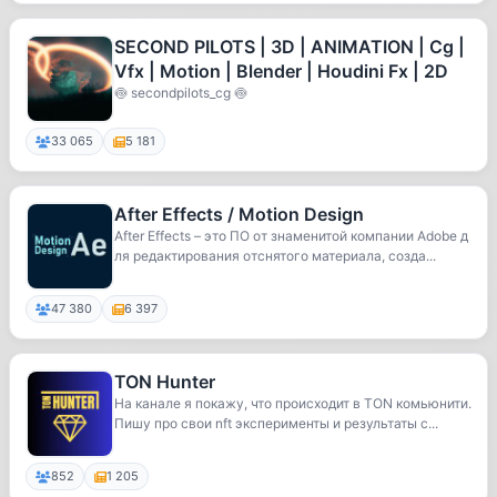
SECOND PILOTS | 3D | ANIMATION | Cg |
Vfx | Motion | Blender | Houdini Fx | 2D
🍥 secondpilots_cg 🍥
33 065
5 181
After Effects / Motion Design
After Effects – это ПО от знаменитой компании Adobe д
ля редактирования отснятого материала, созда...
47 380
6 397
TON Hunter
На канале я покажу, что происходит в TON комьюнити.
Пишу про свои nft эксперименты и результаты с...
852
1 205