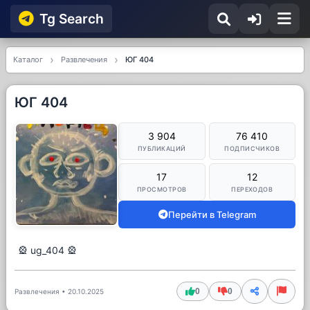
Tg Searсh
Каталог
Развлечения
ЮГ 404
ЮГ 404
3 904
76 410
ПУБЛИКАЦИЙ
ПОДПИСЧИКОВ
17
12
ПРОСМОТРОВ
ПЕРЕХОДОВ
Перейти в Telegram
🎡 ug_404 🎡
0
0
Развлечения
•
20.10.2025