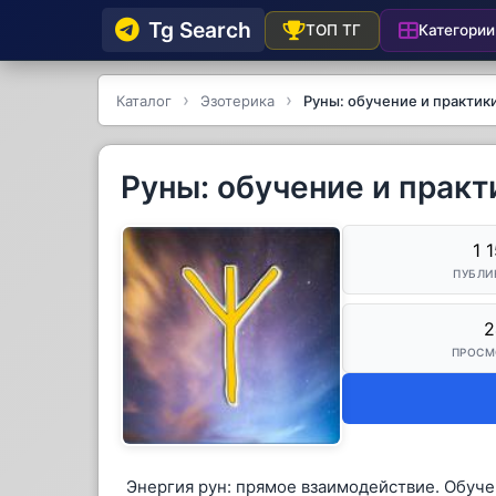
Tg Searсh
Категории
ТОП ТГ
Каталог
Эзотерика
Руны: обучение и практик
Руны: обучение и практ
1 
ПУБЛИ
2
ПРОСМ
Энергия рун: прямое взаимодействие. Обуче