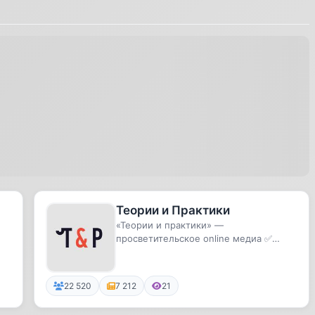
Теории и Практики
«Теории и практики» —
просветительское online медиа ✅
полезные подборки ✅ главы из нон-
фикшн бест...
22 520
7 212
21