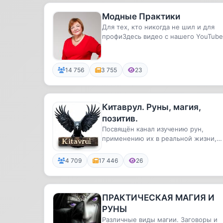
Модные Практики
Для тех, кто никогда не шил и для
профиЗдесь видео с нашего YouTube
канала, наши будни, пути твор...
14 756
3 755
23
Китаврул. Руны, магия,
позитив.
Посвящён канал изучению рун,
применению их в реальной жизни,
эзотерике и самопознанию,
астрологии...
4 709
17 446
26
ПРАКТИЧЕСКАЯ МАГИЯ И
РУНЫ
Различные виды магии. Заговоры и