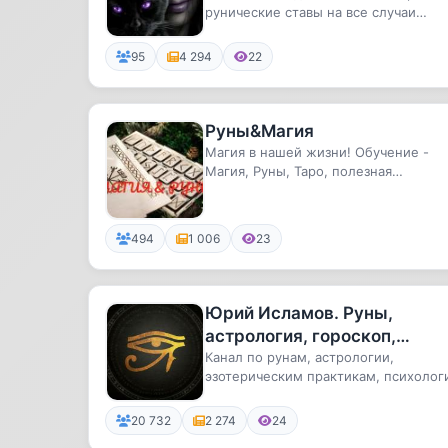
рунические ставы на все случаи
жизни. Обряды и ритуалы для повсе.
95
4 294
22
Руны&Магия
Магия в нашей жизни! Обучение -
Магия, Руны, Таро, полезная
информация, консультации !
494
1 006
23
Юрий Исламов. Руны,
астрология, гороскоп,
эзотерика, психология, рей
Канал по рунам, астрологии,
эзотерическим практикам, психолог
и др.
и творчеству
20 732
2 274
24