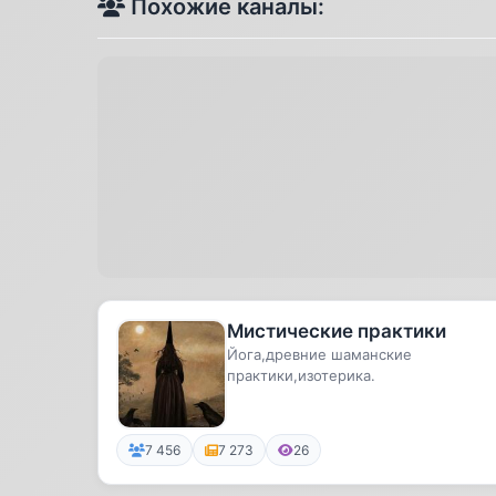
Похожие каналы:
Мистические практики
Йога,древние шаманские
практики,изотерика.
7 456
7 273
26