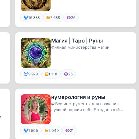
..
16 888
7 688
26
Магия | Таро | Руны
Филиал министерства магии
9 979
1 118
25
нумерология и руны
🧩Все инструменты для создания
лучшей версии себя!Ежедневный
ки
прогноз "на завтра", матрица судьбы
ии
п...
1 505
5 049
21