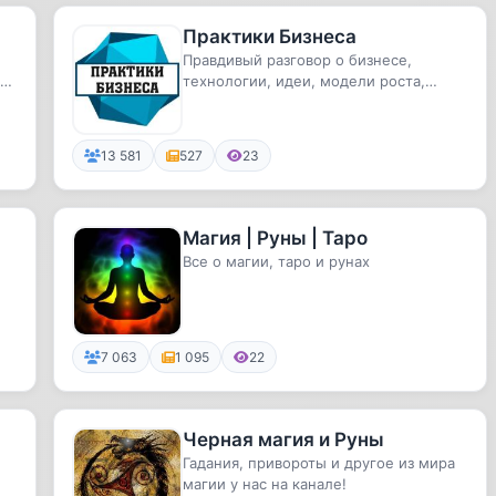
Практики Бизнеса
Правдивый разговор о бизнесе,
технологии, идеи, модели роста,
интересные спикеры
13 581
527
23
Магия | Руны | Таро
Все о магии, таро и рунах
7 063
1 095
22
Черная магия и Руны
Гадания, привороты и другое из мира
магии у нас на канале!