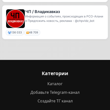
ЧП / Владикавказ
Информация о событиях, происходящих в РСО-Алани
я Предложить новость, реклама - @chpvldz_bot
136 033
48 709
Категории
Каталог
Добавьте Telegram-канал
Создайте ТГ канал