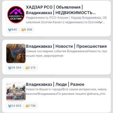
ХАДЗАР РСО | Объявления |
Владикавказ | НЕДВИЖИМОСТЬ
ОСЕТИИ
Недвижимость РСО-Алании | Хадзар Владикавказ, Об
ъявления Осетии Канал о недвижимости Осетии❗️✔️П
р...
640
5 306
Владикавказ | Новости | Происшествия
Самые последние события ВладикавказаНовости, про
исшествия, мероприятия
26 354
1 272
Владикавказ | Люди | Разное
Новости Вашего города!Всё самое интересное, новое,
важное!ВладикавказПо рекламе пишите @dinara_chis
24 923
1 736