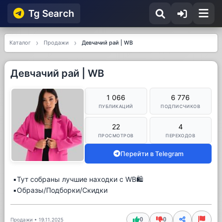
Tg Searсh
Каталог
Продажи
Девчачий рай | WB
Девчачий рай | WB
1 066
6 776
ПУБЛИКАЦИЙ
ПОДПИСЧИКОВ
22
4
ПРОСМОТРОВ
ПЕРЕХОДОВ
Перейти в Telegram
▪️Тут собраны лучшие находки с WB🛍️
▪️Образы/Подборки/Скидки
0
0
Продажи
•
19.11.2025