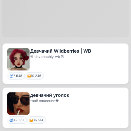
Девчачий Wildberries | WB
🎯 devchachiy_wb 🎯
7 548
10 246
девчачий уголок
твоё спасение❤️
42 387
36 514