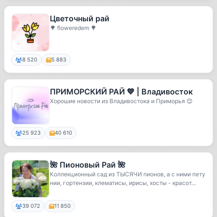
Цветочный рай
🌳 floweredem 🌳
8 520
5 883
ПРИМОРСКИЙ РАЙ 💙 | Владивосток
Хорошие новости из Владивостока и Приморья 😊
25 923
40 610
🌺 Пионовый Рай 🌺
Коллекционный сад из ТЫСЯЧИ пионов, а с ними пету
нии, гортензии, клематисы, ирисы, хосты - красот...
39 072
11 850