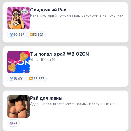
Скидочный Рай
Канал, который поможет вам сэкономить на покупках
60 387
53 521
Ты попал в рай WB OZON
🎯 sub100ka 🎯
16 491
135 257
Рай для жены
Здесь исполняются мечты самых послушных жён...
63