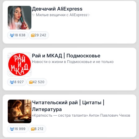
Девчачий AliExpress
✨ Милые вещички с AliExpress✨
18 638
29 242
Рай и МКАД | Подмосковье
Новости о жизни в Подмосковье и не только
8 927
42 520
Читательский рай | Цитаты |
Литература
«Краткость — сестра таланта» Антон Павлович Чехов
16 999
8 212