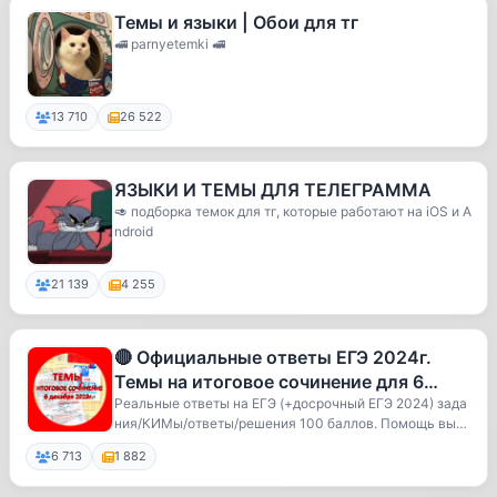
Темы и языки | Обои для тг
🚅 parnyetemki 🚅
13 710
26 522
ЯЗЫКИ И ТЕМЫ ДЛЯ ТЕЛЕГРАММА
🥑 подборка темок для тг, которые работают на iOS и A
ndroid
21 139
4 255
🔴 Официальные ответы ЕГЭ 2024г.
Темы на итоговое сочинение для 6
декабря 2023г. 🔴
Реальные ответы на ЕГЭ (+досрочный ЕГЭ 2024) зада
ния/КИМы/ответы/решения 100 баллов. Помощь выпу
с...
6 713
1 882