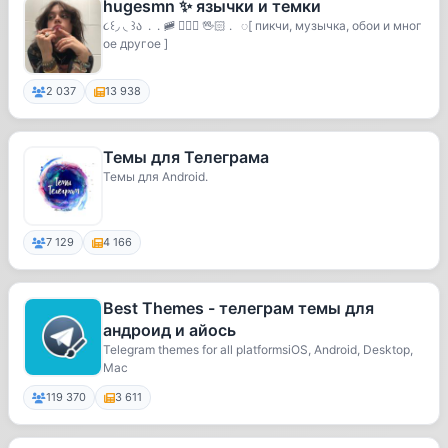
hugesmn ✨ язычки и темки
૮꒰◞ ◟ ꒱ა . . 🚞 𝟢꯭𝟣 🖖🏻 . ◌[ пикчи, музычка, обои и мног
ое другое ]
2 037
13 938
Темы для Телеграма
Темы для Android.
7 129
4 166
Best Themes - телеграм темы для
андроид и айось
Telegram themes for all platformsiOS, Android, Desktop,
Mac
119 370
3 611