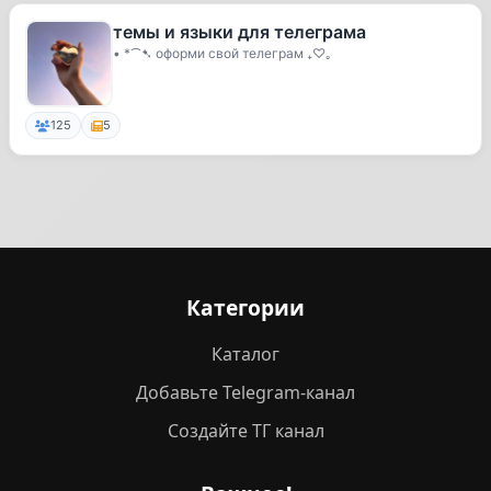
темы и языки для телеграма
• *⁀➷ оформи свой телеграм ₊♡｡
125
5
Категории
Каталог
Добавьте Telegram-канал
Создайте ТГ канал