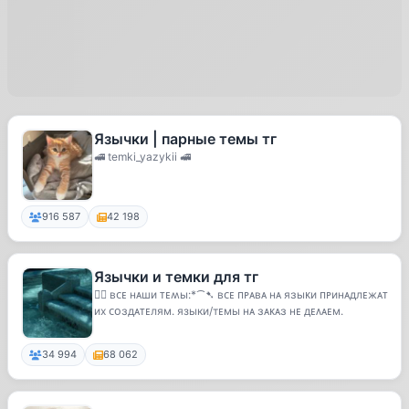
Язычки | парные темы тг
🚅 temki_yazykii 🚅
916 587
42 198
Язычки и темки для тг
♡⃕ ʙᴄᴇ нᴀши ᴛᴇʍы:*⁀➷ ʙᴄᴇ ᴨᴩᴀʙᴀ нᴀ яɜыᴋи ᴨᴩинᴀдлᴇжᴀᴛ
их ᴄᴏɜдᴀᴛᴇлям. языки/тᴇмы нᴀ ɜᴀᴋᴀɜ нᴇ дᴇᴧᴀᴇм.
34 994
68 062