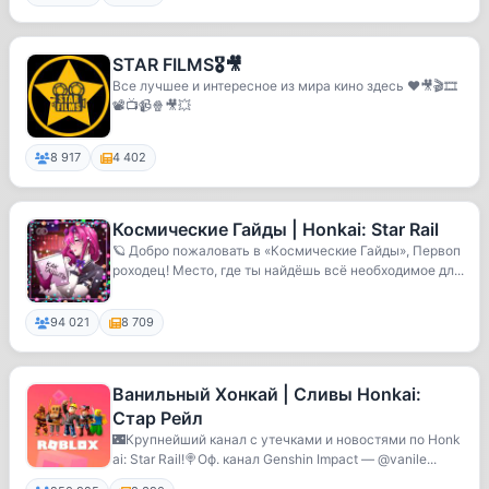
STAR FILMS🎖🎥
Все лучшее и интересное из мира кино здесь ♥️🎥🎬🎞️
📽️📺📹🍿🎥💥
8 917
4 402
Космические Гайды | Honkai: Star Rail
🪐 Добро пожаловать в «Космические Гайды», Первоп
роходец! Место, где ты найдёшь всё необходимое дл...
94 021
8 709
Ванильный Хонкай | Сливы Honkai:
Стар Рейл
🌃Крупнейший канал с утечками и новостями по Honk
ai: Star Rail!🍭Оф. канал Genshin Impact — @vanile...