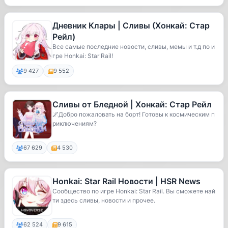
Дневник Клары | Сливы (Хонкай: Стар
Рейл)
Все самые последние новости, сливы, мемы и т.д по и
гре Honkai: Star Rail!
9 427
9 552
Сливы от Бледной | Хонкай: Стар Рейл
🌌Добро пожаловать на борт! Готовы к космическим п
риключениям?
67 629
4 530
Honkai: Star Rail Новости | HSR News
Сообщество по игре Honkai: Star Rail. Вы сможете най
ти здесь сливы, новости и прочее.
62 524
9 615