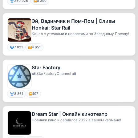
250 925
8 390
Эй, Вадимчик и Пом-Пом | Сливы
Honkai: Star Rail
Канал с утечками и новостями по Звездному Поезду!
7 821
4 651
Star Factory
🚅 StarFactoryChannel 🚅
8 861
497
Dream Star | Онлайн кинотеатр
Новинки кино и сериалов 2022 в вашем кармане!