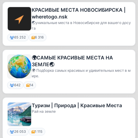
КРАСИВЫЕ МЕСТА НОВОСИБИРСКА |
wheretogo.nsk
🌏уникальные места в Новосибирске для вашего досу
га
65 252
6 316
🌍САМЫЕ КРАСИВЫЕ МЕСТА НА
ЗЕМЛЕ🌏
🌍 Подборка самых красивых и удивительных мест в м
ире.
642
14
Туризм | Природа | Красивые Места
Рай на земле
26 053
1 115