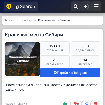
Tg Searсh
Каталог
Природа
Красивые места Сибири
Красивые места Сибири
15 081
10 607
ПУБЛИКАЦИЙ
ПОДПИСЧИКОВ
29
14
ПРОСМОТРОВ
ПЕРЕХОДОВ
Перейти в Telegram
Рассказываем о красивых местах и делимся их местоп
оложением
0
0
Природа
•
26.8.2025