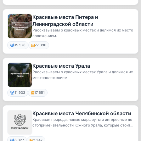
Красивые места Питера и
Ленинградской области
Рассказываем о красивых местах и делимся их место
положением.
15 578
27 396
Красивые места Урала
Рассказываем о красивых местах Урала и делимся их
местоположением.
11 933
17 651
Красивые места Челябинской области
Красивая природа, новые маршруты и интересные до
стопримечательности Южного Урала, которые стоит
у...
6 327
2 247