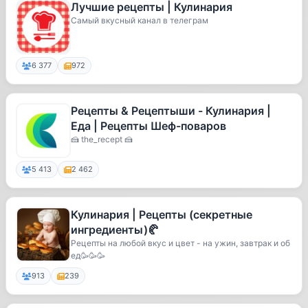
Лучшие рецепты | Кулинария
Самый вкусный канал в телеграм
6 377
972
Рецепты & Рецептыши - Кулинария |
Еда | Рецепты Шеф-поваров
🍰 the_recept 🍰
5 413
2 462
Кулинария | Рецепты (секретные
ингредиенты)🥐
Рецепты на любой вкус и цвет - на ужин, завтрак и об
ед🥳🥳🥳
913
239