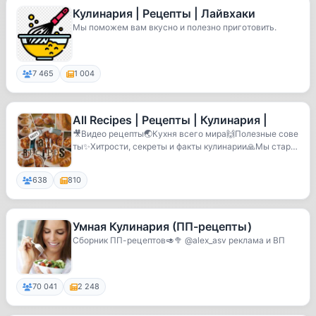
Кулинария | Рецепты | Лайвхаки
Мы поможем вам вкусно и полезно приготовить.
7 465
1 004
All Recipes | Рецепты | Кулинария |
🎥Видео рецепты🌏Кухня всего мира🙌Полезные сове
ты✨Хитрости, секреты и факты кулинарии🙏Мы стара
емся ...
638
810
Умная Кулинария (ПП-рецепты)
Сборник ПП-рецептов🥑🥦 @alex_asv реклама и ВП
70 041
2 248