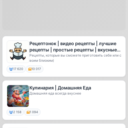
Рецептонок | видео рецепты | лучшие
рецепты | простые рецепты | вкусные
рецепты
Рецепты, которые вы сможете приготовить себе или с
воим близким)
17 620
10 017
Кулинария | Домашняя Еда
Домашняя еда всегда вкуснее
2 158
1 094