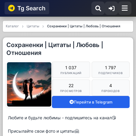
Tg Searсh
Каталог
Цитаты
Сохраненки | Цитаты | Любовь | Отношения
Сохраненки | Цитаты | Любовь |
Отношения
1 037
1 797
ПУБЛИКАЦИЙ
ПОДПИСЧИКОВ
22
4
ПРОСМОТРОВ
ПЕРЕХОДОВ
Перейти в Telegram
Любите и будьте любимы - подпишитесь на канал😘
Присылайте свои фото и цитаты🤗