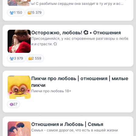
ы! С разбитым сердцем она заходит в ту игру и вс...
1 150
15 379
Осторожно, любовь! 💞 • Отношения
Присоединяйся, у нас откровенные разговоры о любв
и и страсти. 💞
3 979
2 559
Пикчи про любовь | отношения | милые
пикчи
Пикчи про любовь 18+
27
Отношения и Любовь | Семья
Семья - самое дорогое, что есть в нашей жизни