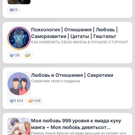
29
Психология | Отношения | Любовь |
Саморазвитие | Цитаты | Гештальт
КАК ИЗМЕНИТЬ СВОЮ ЖИЗНЬ В ЛУЧШУЮ СТОРОНУ?
139
5
Любовь и Отношения | Секретики
Секретики твоего сердечка
6 624
1 049
Моя любовь 999 уровня к ямада куну
манга ~ Моя любовь девятьсот
девяносто девятого уровня к Ямаде ма
Парень Акане бросил её ради девушки из онлайн-игр