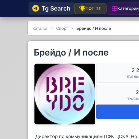
Tg Searсh
Категории
ТОП ТГ
Каталог
Спорт
Брейдо / И после
Брейдо / И после
2 
ПУБЛИ
2
ПРОСМ
Директор по коммуникациям ПФК ЦСКА. Но эт