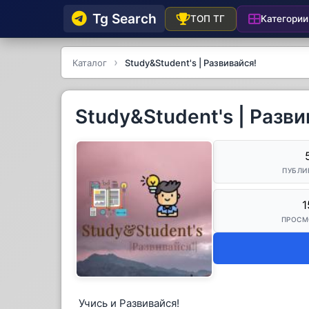
Tg Searсh
Категории
ТОП ТГ
Каталог
Study&Student's | Развивайся!
Study&Student's | Разви
ПУБЛИ
1
ПРОСМ
Учись и Развивайся!