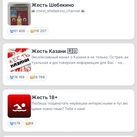
Жесть Шебекино
🌆 zhest_shebekino_channel 🌆
61 406
116 207
Жесть Казани 🇷🇺
Эксклюзивный канал о Казани и не только. Острая, ак
туальная и достоверная информация для Вас - на...
74 169
26 799
Жесть 18+
Любишь пощекотать нервишки интересными и пугаю
щими новостями? Тебе к нам!
579
69