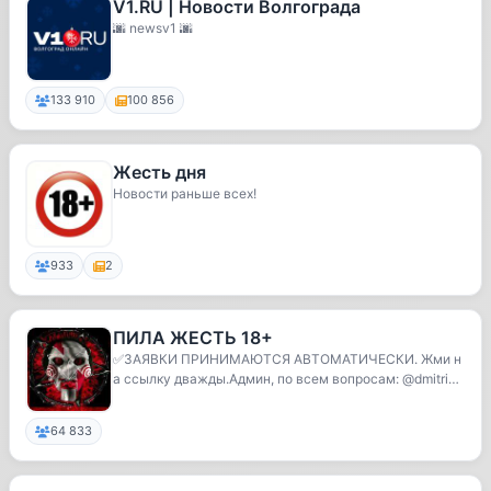
V1.RU | Новости Волгограда
🌆 newsv1 🌆
133 910
100 856
Жесть дня
Новости раньше всех!
933
2
ПИЛА ЖЕСТЬ 18+
✅ЗАЯВКИ ПРИНИМАЮТСЯ АВТОМАТИЧЕСКИ. Жми н
а ссылку дважды.Админ, по всем вопросам: @dmitriyd
kh @dim...
64 833