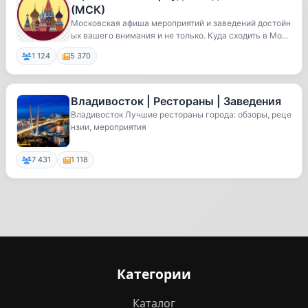
(МСК)
Московская афиша мероприятий и заведений достойн
ых вашего внимания и не только. Куда сходить в Мо...
1 124
5 370
Владивосток | Рестораны | Заведения
Владивосток Лучшие рестораны города: обзоры, реце
нзии, мероприятия
7 431
1 118
Категории
Каталог