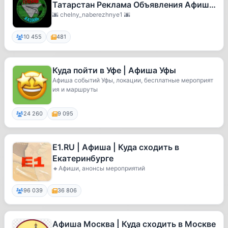
Татарстан Реклама Объявления Афиша
Новости Подслушано Сегодня Автоз
🌆 chelny_naberezhnye1 🌆
10 455
481
Куда пойти в Уфе | Афиша Уфы
Афиша событий Уфы, локации, бесплатные мероприят
ия и маршруты
24 260
9 095
E1.RU | Афиша | Куда сходить в
Екатеринбурге
🔸Афиши, анонсы мероприятий
96 039
36 806
Афиша Москва | Куда сходить в Москве