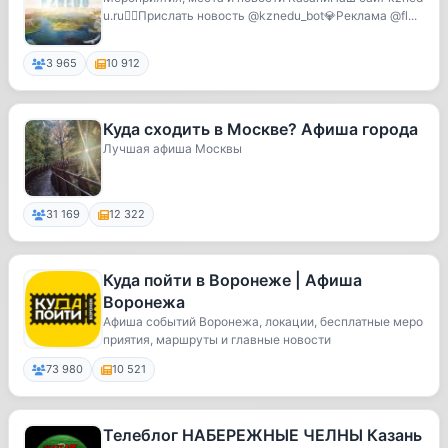
u.ru❤️‍🔥Прислать новость @kznedu_bot💎Реклама @fl...
3 965
10 912
Куда сходить в Москве? Афиша города
Лучшая афиша Москвы
31 169
12 322
Куда пойти в Воронеже | Афиша
Воронежа
Афиша событий Воронежа, локации, бесплатные меро
приятия, маршруты и главные новости
73 980
10 521
Телеблог НАБЕРЕЖНЫЕ ЧЕЛНЫ Казань