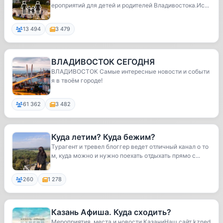
ероприятий для детей и родителей Владивостока.Ис...
13 494
3 479
ВЛАДИВОСТОК СЕГОДНЯ
ВЛАДИВОСТОК Самые интересные новости и событи
я в твоём городе!
61 362
3 482
Куда летим? Куда бежим?
Турагент и тревел блоггер ведет отличный канал о то
м, куда можно и нужно поехать отдыхать прямо с...
260
1 278
Казань Афиша. Куда сходить?
Мероприятия, места и новости КазаниНаш сайт kzned