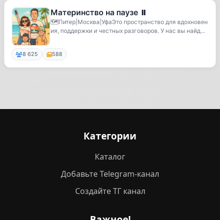
Материнство на паузе ⏸️
🗺️Питер|Москва|УфаЭто пространство для вдохновен
ия, поддержки и честных разговоров. У нас вы найд...
8 625
588
Категории
Каталог
Добавьте Telegram-канал
Создайте ТГ канал
Важное!