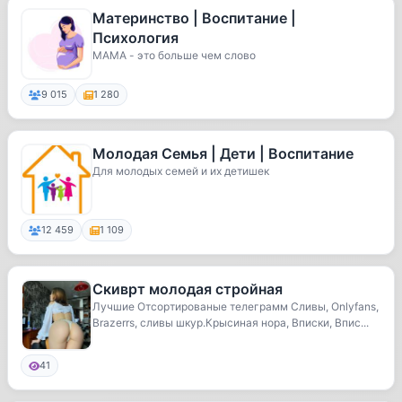
Материнство | Воспитание |
Психология
МАМА - это больше чем слово
9 015
1 280
Молодая Семья | Дети | Воспитание
Для молодых семей и их детишек
12 459
1 109
Скиврт молодая стройная
Лучшие Отсортированые телеграмм Сливы, Onlyfans,
Brazerrs, сливы шкур.Крысиная нора, Вписки, Впис...
41