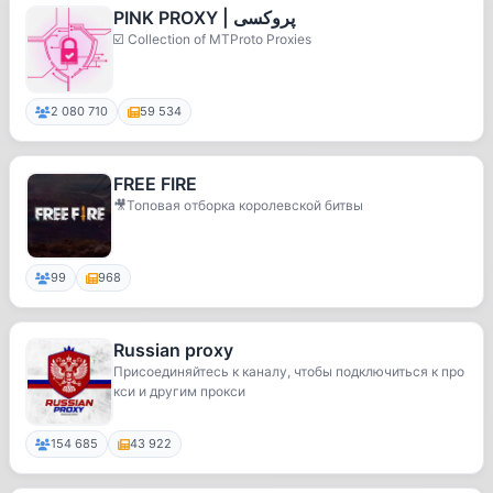
PINK PROXY | پروکسی
☑️ Collection of MTProto Proxies
2 080 710
59 534
FREE FIRE
🎥Топовая отборка королевской битвы
99
968
Russian proxy
Присоединяйтесь к каналу, чтобы подключиться к про
кси и другим прокси
154 685
43 922