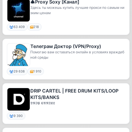
🎄Proxy Soxy [Канал]
Здесь ты можешь купить лучшие прокси по самым ни
зким ценам
63 409
218
Телеграм Доктор (VPN/Proxy)
Помогаю вам оставаться онлайн в условиях враждеб
ной среды
29 638
1 910
DRIP CARTEL | FREE DRUM KITS/LOOP
KITS/BANKS
𝕯𝕽𝕴𝕻 𝕮𝕬𝕽𝕿𝕰𝕷
9 390