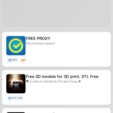
FREE PROXY
Бесплатные прокси
564
1
Free 3D models for 3D print. STL Free
🗣 Invites to Gambody Private Group ⏺
103 248