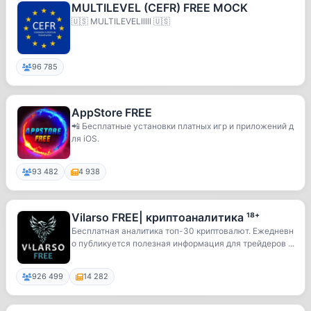
MULTILEVEL (CEFR) FREE MOCK
🇺🇸 MULTILEVELlllll 🇺🇸
96 785
AppStore FREE
📲 Бесплатные установки платных игр и приложений д
ля iOS.
93 482
4 938
Vilarso FREE| криптоаналитика ¹⁸⁺
Бесплатная аналитика топ-30 криптовалют. Ежедневн
о публикуется полезная информация для трейдеров ...
926 499
14 282