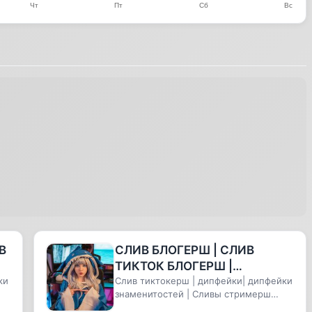
В
СЛИВ БЛОГЕРШ | СЛИВ
ТИКТОК БЛОГЕРШ |
ки
ДИПФЕЙКИ
Слив тиктокерш | дипфейки| дипфейки
знаменитостей | Сливы стримерш
ЗНАМЕНИТОСТЕЙ |
Блогерш, дипфейки блогерш, СЛИ...