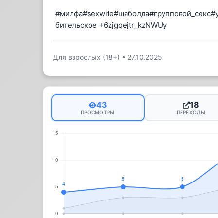
#милфа#sexwite#шаболда#групповой_секс#у
бительское +6zjgqejtr_kzNWUy
Для взрослых (18+)
•
27.10.2025
43
18
ПРОСМОТРЫ
ПЕРЕХОДЫ