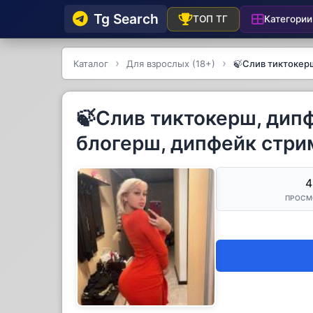
Tg Searсh
Категории
ТОП ТГ
Каталог
Для взрослых (18+)
🍃Слив тиктокер
🍃Слив тиктокерш, дип
блогерш, дипфейк стр
4
ПРОСМ