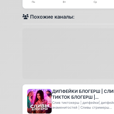
Похожие каналы:
ДИПФЕЙКИ БЛОГЕРШ | СЛИ
ТИКТОК БЛОГЕРШ |
ДИПФЕЙКИ
Слив тиктокерш | дипфейки| дипфей
знаменитостей | Сливы стримерш
ЗНАМЕНИТОСТЕЙ | СЛИВ
Блогерш, дипфейки блогерш, СЛИ...