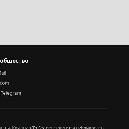
ообщество
ail
.com
 Telegram
ьцы. Команда Tg-Search стремится публиковать