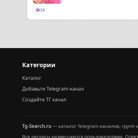
тиктокерш | дипфейки| дипфей...
39
Категории
Каталог
Добавьте Telegram-канал
Создайте ТГ канал
Tg-Search.ru
— каталог Telegram-каналов, групп и
Все ресурсы размещаются пользователями. Ответ