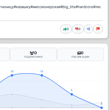
ченицу#казашку#миссионерская#big_tits#hardcore#лю
0
0
0
0
ПОДПИСЧИКИ
ПУБЛИКАЦИИ