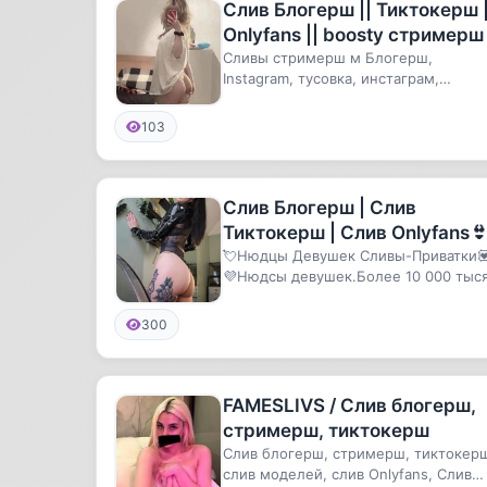
Слив Блогерш || Тиктокерш |
Onlyfans || boosty стримерш
Сливы стримерш м Блогерш,
Instagram, тусовка, инстаграм,
тиктокерш, тиктокеров, тикток слив
карн...
103
Слив Блогерш | Слив
Тиктокерш | Слив Onlyfans
💘Нюдцы Девушек Сливы-Приватки
💜Нюдсы девушек.Более 10 000 тыс
Материалов, Сливы архивов видео, ..
300
FAMESLIVS / Слив блогерш,
стримерш, тиктокерш
Слив блогерш, стримерш, тиктокер
слив моделей, слив Onlyfans, Слив