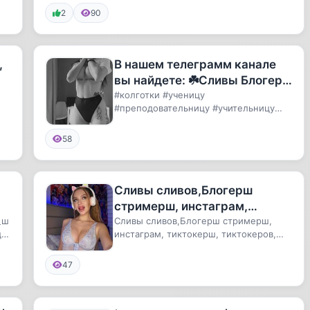
ДИПФЕЙКИ БЛОГЕРШ| СЛИВ
2
90
ТИКТОКЕРШ | ДИП
,
В нашем телеграмм канале
вы найдете: ☘️Сливы Блогерш
стримерш, блогерш,
#колготки #ученицу
#преподовательницу #учительницу
инстаграм, тиктокерш, тикто
#Турок #бардель #бордель
#худощявую #худенькую...
58
Сливы сливов,Блогерш

стримерш, инстаграм,
_ш
тиктокерш, тиктокеров,
Сливы сливов,Блогерш стримерш,
цу
инстаграм, тиктокерш, тиктокеров,
тикток, сливы, карнавал,
тикток, сливы, карнавал, валя,Ст...
валя,Стрим
47