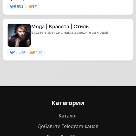
6 802
971
Мода | Красота | Стиль
Будьте в тренде с нами и следите за модой
15 068
1 102
Категории
Каталог
Добавьте Telegram-канал