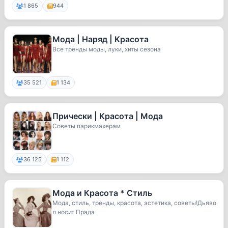
1 865
944
Мода | Наряд | Красота
Все тренды моды, луки, хиты сезона
35 521
1 134
Прически | Красота | Мода
Советы парикмахерам
36 125
1 112
Мода и Красота * Стиль
Мода, стиль, тренды, красота, эстетика, советы!Дьяво
л носит Прада