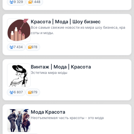
9 329
1 448
Красота | Мода | Шоу бизнес
Все самые свежие новости из мира шоу бизнеса, кра
соты и моды.
7 434
978
Винтаж | Мода | Красота
Эстетика мира моды
6 807
979
Мода Красота
Неотъемлемая часть красоты - это мода