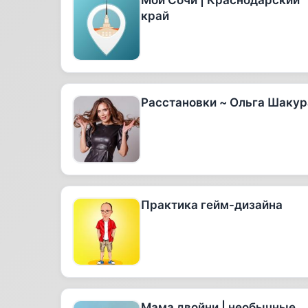
Мой Сочи | Краснодарский
край
Расстановки ~ Ольга Шакур
Практика гейм-дизайна
Мама двойни | необычные