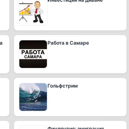
Инвестиции на диване
а
Работа в Самаре
Гольфстрим
Финляндия: эмиграция.