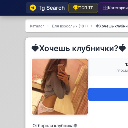
Tg Searсh
Категории
ТОП ТГ
Каталог
Для взрослых (18+)
🍓Хочешь клубни
🍓Хочешь клубнички?🍓
1
ПРОСМ
Отборная клубника🍓