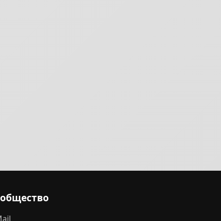
ообщество
ail