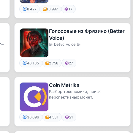
8 427
13 997
17
Голосовые из Фрязино (Better
Voice)
о,
📝 betvc_voice 📝
40 135
2 758
27
Coin Metrika
Разбор токеномики, поиск
перспективных монет.
36 096
4 531
21