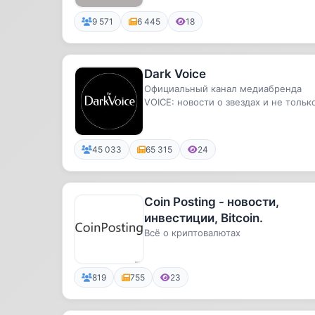
9 571
6 445
18
Dark Voice
Официальный канал медиабренда
VOICE: новости о звездах и не тольк
все о моде и красоте, классны...
45 033
65 315
24
Coin Posting - новости,
инвестиции, Bitcoin.
Всё о криптовалютах
819
755
23