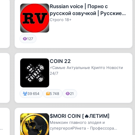
Russian voice | Порно с
русской озвучкой | Русские
субтитры
Строго 18+
127
COIN 22
⚡️Самые Актуальные Крипто Новости
24/7
39 654
5 748
21
$MORI COIN [🔥ЛЕТИМ]
Мемкоин главного злодея и
то
супергерояРУнета - Профессора
Мориарти