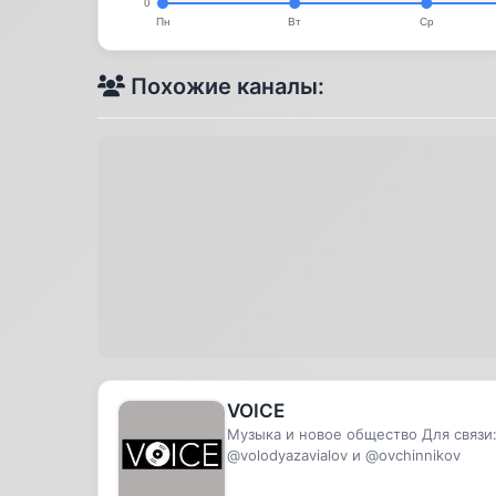
Похожие каналы:
VOICE
Музыка и новое общество Для связи
@volodyazavialov и @ovchinnikov