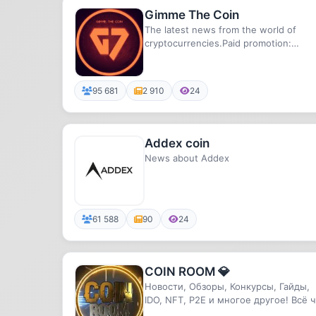
Gimme The Coin
The latest news from the world of
cryptocurrencies.Paid promotion:
@gqsoul
95 681
2 910
24
Addex coin
News about Addex
61 588
90
24
COIN ROOM 💎
Новости, Обзоры, Конкурсы, Гайды,
IDO, NFT, P2E и многое другое! Всё ч
вы любите Криптаны 🤑Подп...