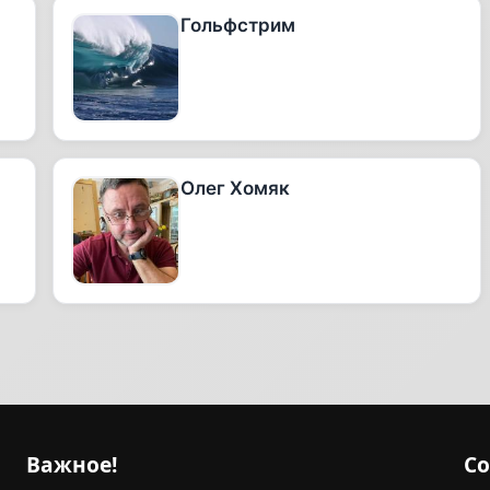
Гольфстрим
Олег Хомяк
Важное!
С