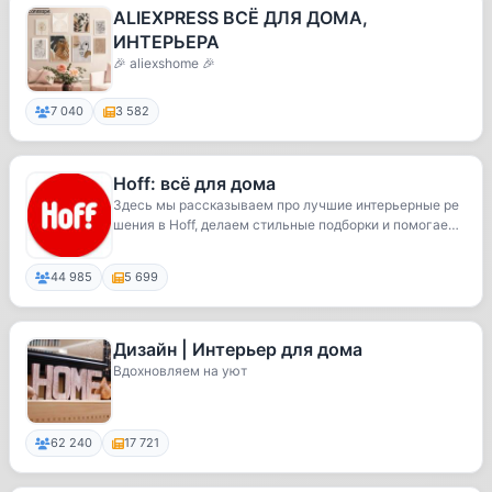
ALIEXPRESS ВСЁ ДЛЯ ДОМА,
ИНТЕРЬЕРА
🎉 aliexshome 🎉
7 040
3 582
Hoff: всё для дома
Здесь мы рассказываем про лучшие интерьерные ре
шения в Hoff, делаем стильные подборки и помогаем
...
44 985
5 699
Дизайн | Интерьер для дома
Вдохновляем на уют
62 240
17 721