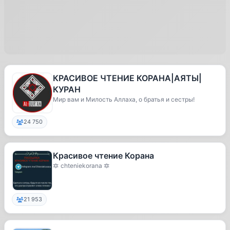
КРАСИВОЕ ЧТЕНИЕ КОРАНА|АЯТЫ|
КУРАН
Мир вам и Милость Аллаха, о братья и сестры!
24 750
Красивое чтение Корана
🔯 chteniekorana 🔯
21 953