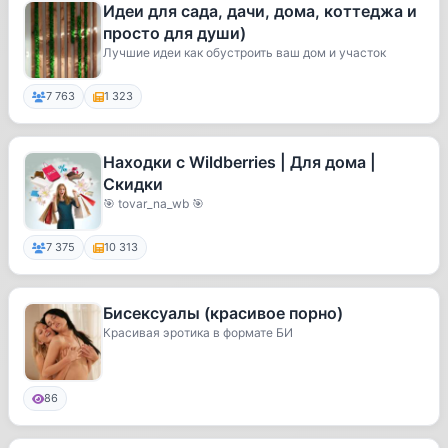
Идеи для сада, дачи, дома, коттеджа и
просто для души)
Лучшие идеи как обустроить ваш дом и участок
7 763
1 323
Находки с Wildberries | Для дома |
Скидки
🎯 tovar_na_wb 🎯
7 375
10 313
Бисексуалы (красивое порно)
Красивая эротика в формате БИ
86