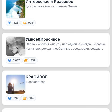
Интересное и Красивое
😍 Красивые места планеты Земля.
1 828
7 995
Умное&Красивое
Слова и образы живут у нас одной, а иногда - и разно
й жизнью, рождая необычные ассоциации, создав...
15 677
11 559
КРАСИВОЕ
krasivoepress
1 392
6 364