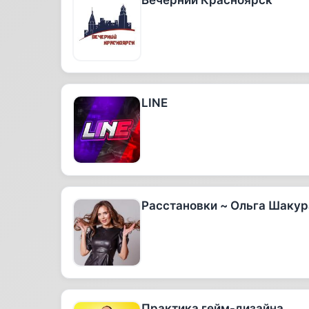
Вечерний Красноярск
LINE
Расстановки ~ Ольга Шакур
Практика гейм-дизайна