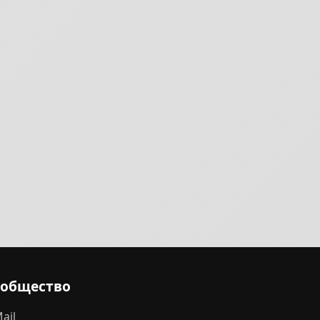
ообщество
ail