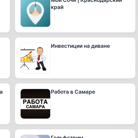
Мой Сочи | Краснодарский
край
Инвестиции на диване
а
Работа в Самаре
Гольфстрим