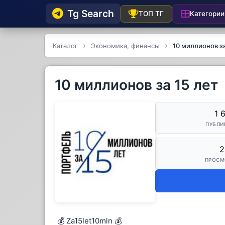
Tg Searсh
Категории
ТОП ТГ
Каталог
Экономика, финансы
10 миллионов за
10 миллионов за 15 лет
1 
ПУБЛИ
2
ПРОСМ
💰 Za15let10mln 💰