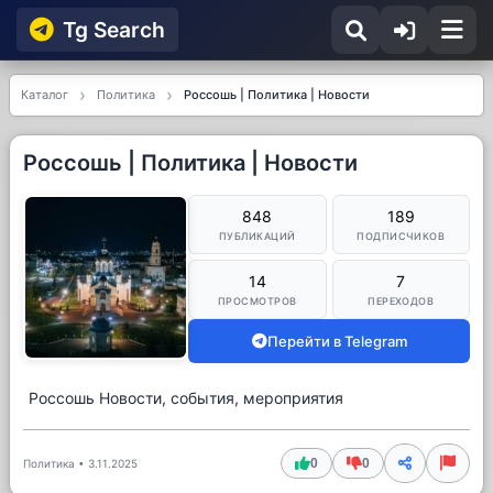
Tg Searсh
Каталог
Политика
Россошь | Политика | Новости
Россошь | Политика | Новости
848
189
ПУБЛИКАЦИЙ
ПОДПИСЧИКОВ
14
7
ПРОСМОТРОВ
ПЕРЕХОДОВ
Перейти в Telegram
Россошь Новости, события, мероприятия
0
0
Политика
•
3.11.2025