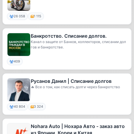
26 058
1 115
Банкротство. Списание долгов.
Канал о защите от Банков, коллекторов, списании дол
гов и банкротстве.
409
Русанов Данил | Списание долгов
🔥 Все о том, как списать долги через банкротство
40 804
3 324
Nohara Auto | Нохара Авто - заказ авто
из Японии, Кореи и Китая