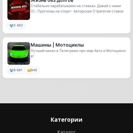
Жизнь без долгов
Стабильно зарабатываем на ставках. Давай с нами
👍🏻- Прогнозы на спорт- Авторская Стратегия ставок
2 483
Машины | Мотоциклы
Лучший канал в Телеграме про мир Авто и Мотоцикло
в!
8 681
946
Категории
Каталог