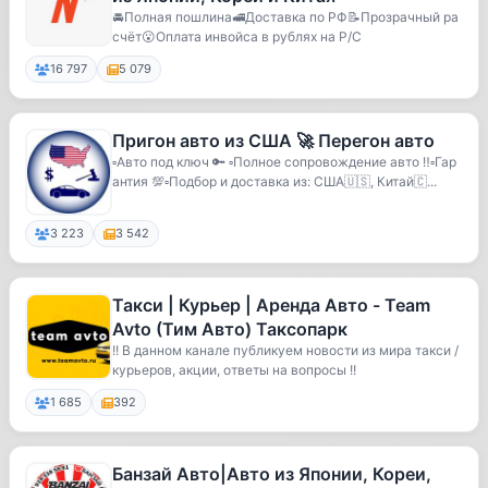
🚘Полная пошлина🚅Доставка по РФ📝Прозрачный ра
счёт😮Оплата инвойса в рублях на Р/С
16 797
5 079
Пригон авто из США 🚀 Перегон авто
▫️Авто под ключ 🔑 ▫️Полное сопровождение авто ‼️▫️Гар
антия 💯▫️Подбор и доставка из: США🇺🇸, Китай🇨...
3 223
3 542
Такси | Курьер | Аренда Авто - Team
Avto (Тим Авто) Таксопарк
!! В данном канале публикуем новости из мира такси /
курьеров, акции, ответы на вопросы !!
1 685
392
Банзай Авто|Авто из Японии, Кореи,