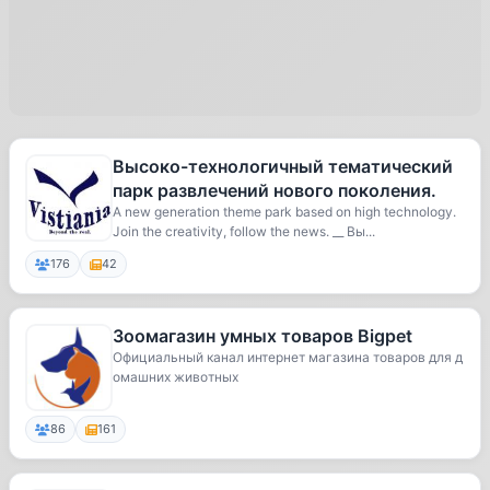
Высоко-технологичный тематический
парк развлечений нового поколения.
A new generation theme park based on high technology.
Join the creativity, follow the news. __ Вы...
176
42
Зоомагазин умных товаров Bigpet
Официальный канал интернет магазина товаров для д
омашних животных
86
161