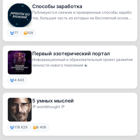
Способы заработка
Публикуются свежие и проверенные способы зарабо
тка, большая часть из которых на бесплатной основ
е...
77
109
Первый эзотерический портал
Информационный и образовательный проект развития
личности нового поколения ☯️
4 643
5 умных мыслей
💭 worldthought 💭
178 629
6 406