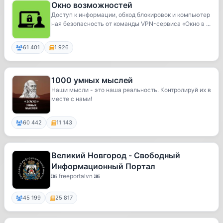
Окно возможностей
Доступ к информации, обход блокировок и компьютер
ная безопасность от команды VPN-сервиса «Окно в ...
61 401
1 926
1000 умных мыслей
Наши мысли - это наша реальность. Контролируй их в
месте с нами!
60 442
11 143
Великий Новгород - Свободный
Информационный Портал
🌆 freeportalvn 🌆
45 199
25 817