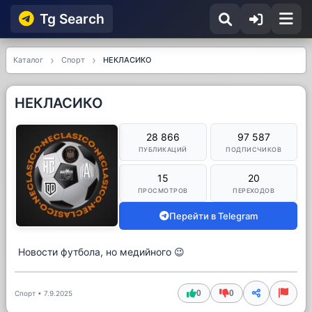
Tg Searсh
Каталог
Спорт
НЕКЛАСИКО
НЕКЛАСИКО
28 866
97 587
ПУБЛИКАЦИЙ
ПОДПИСЧИКОВ
15
20
ПРОСМОТРОВ
ПЕРЕХОДОВ
Перейти в Telegram
Новости футбола, но медийного 😉
0
0
Спорт
•
7.9.2025