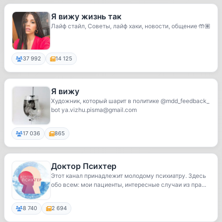
Я вижу жизнь так
Лайф стайл, Советы, лайф хаки, новости, общение 🤲🏽
37 992
14 125
Я вижу
Художник, который шарит в политике @mdd_feedback_
bot ya.vizhu.pisma@gmail.com
17 036
865
Доктор Психтер
Этот канал принадлежит молодому психиатру. Здесь
обо всем: мои пациенты, интересные случаи из пра...
8 740
2 694