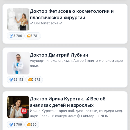
Доктор Фетисова о косметологии и
пластической хирургии
💅 Doctorfetisova 💅
8 706
3 781
Доктор Дмитрий Лубнин
Акушер-гинеколог, к.м.н. Автор 5 книг о женском здор
овье.
92 113
2 672
Доктор Ирина Курстак. 🔬Всё об
анализах детей и взрослых
Ирина Курстак - врач лаб. диагностики, кандидат мед.
наук. Главный консультант 🔴 LabMap - ONLINE ...
8 709
220