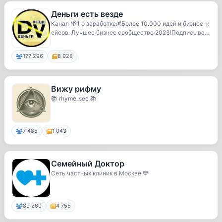
Деньги есть везде
Канал №1 о заработке💰Более 10.000 идей и бизнес-к
ейсов. Лучшее бизнес сообщество 2023!Подписывай
с...
177 296
8 928
Вижу рифму
📚 rhyme_see 📚
7 485
1 043
Семейный Доктор
Сеть частных клиник в Москве 💙
89 260
4 755