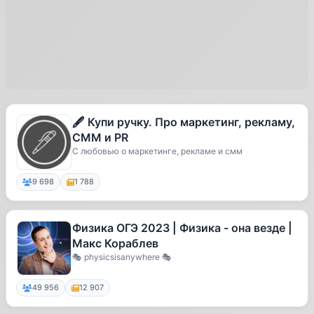
🖋 Купи ручку. Про маркетинг, рекламу,
СММ и PR
С любовью о маркетинге, рекламе и смм
9 698
1 788
Физика ОГЭ 2023 | Физика - она везде |
Макс Кораблев
🎭 physicsisanywhere 🎭
49 956
12 907