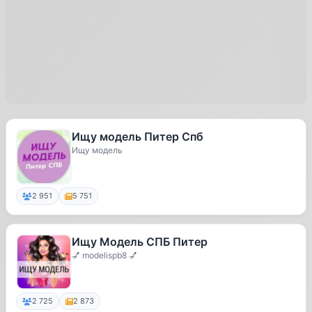
Ищу модель Питер Спб
Ищу модель
2 951
5 751
Ищу Модель СПБ Питер
💅 modelispb8 💅
2 725
2 873