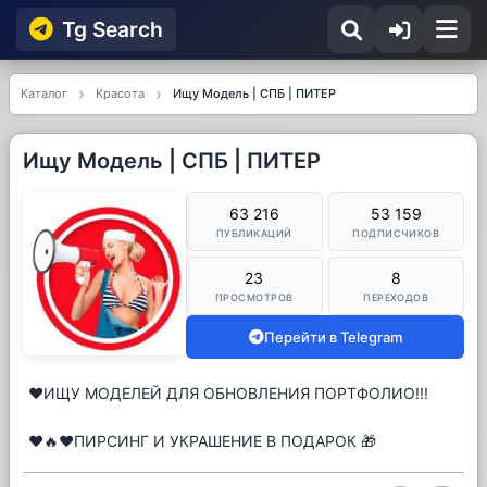
Tg Searсh
Каталог
Красота
Ищу Модель | СПБ | ПИТЕР
Ищу Модель | СПБ | ПИТЕР
63 216
53 159
ПУБЛИКАЦИЙ
ПОДПИСЧИКОВ
23
8
ПРОСМОТРОВ
ПЕРЕХОДОВ
Перейти в Telegram
❤️ИЩУ МОДЕЛЕЙ ДЛЯ ОБНОВЛЕНИЯ ПОРТФОЛИО!!!
❤️🔥❤️ПИРСИНГ И УКРАШЕНИЕ В ПОДАРОК 🎁