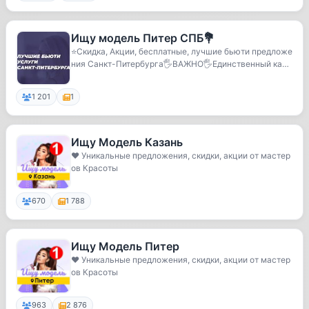
Ищу модель Питер СПБ💐
⭐️Скидка, Акции, бесплатные, лучшие бьюти предложе
ния Санкт-Питербурга🖐️ВАЖНО🖐️Единственный кана
л...
1 201
1
Ищу Модель Казань
❤️ Уникальные предложения, скидки, акции от мастер
ов Красоты
670
1 788
Ищу Модель Питер
❤️ Уникальные предложения, скидки, акции от мастер
ов Красоты
963
2 876