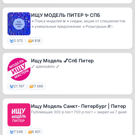
ИЩУ МОДЕЛЬ ПИТЕР ✨ СПБ
🔹Поиск моделей 💫🔹скидки, акции от специалистов
🔹уникальные предложения 🔹Розыгрыши 🎁✨
2 572
4 818
Ищу Модель 💅Спб Питер
💅 spbmodelin 💅
21 797
11 566
Ищу Модель Санкт- Петербург | Питер
Публикация 300 р пост 700 р пост + закреп на 7 дней
7 546
9 401