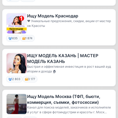
Ищу Модель Краснодар
❤️ Уникальные предложения, скидки, акции от мастер
ов Красоты
635
1 874
ИЩУ МОДЕЛЬ КАЗАНЬ | МАСТЕР
МОДЕЛЬ КАЗАНЬ
Быстрая и эффективная инвестиция в рост вашей ауд
итории и дохода 🏠
2 803
3 177
Ищу Модель Москва (ТФП, бьюти,
коммерция, съемки, фотосессии)
Канал для поиска моделей, заказчиков и исполнителе
й услуг в сфере фотоиндустрии и красоты г. Моск...