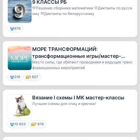
9 КЛАССЫ РБ
💚Решение сборника математики 💛Диктанты по русск
ому 💜Диктанты по белорусскому
676
МОРЕ ТРАНСФОРМАЦИЙ:
трансформационные игры/мастер-
классы/практикумы
Место силы, где обитают проводники и ведущие транс
формационных мероприятий
319
1 807
Вязание l схемы l МК мастер-классы
Лучшие схемы для спиц и крючка!
10 653
7 876