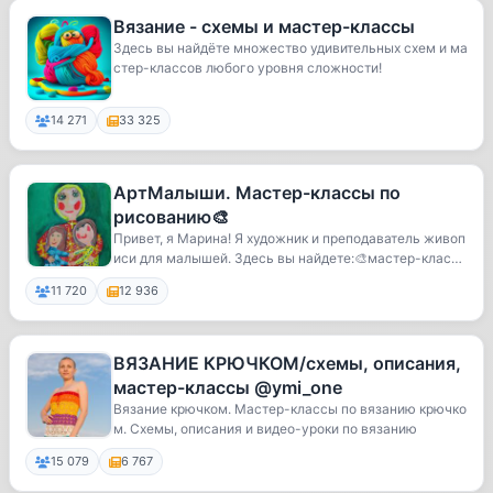
Вязание - схемы и мастер-классы
Здесь вы найдёте множество удивительных схем и ма
стер-классов любого уровня сложности!
14 271
33 325
АртМалыши. Мастер-классы по
рисованию🎨
Привет, я Марина! Я художник и преподаватель живоп
иси для малышей. Здесь вы найдете:🎨мастер-клас
с...
11 720
12 936
ВЯЗАНИЕ КРЮЧКОМ/схемы, описания,
мастер-классы @ymi_one
Вязание крючком. Мастер-классы по вязанию крючко
м. Схемы, описания и видео-уроки по вязанию
15 079
6 767