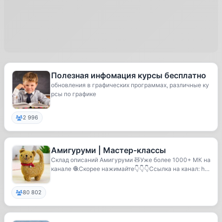
Полезная инфомация курсы бесплатно
обновления в графических программах, различные ку
рсы по графике
2 996
Амигуруми | Мастер-классы
Склад описаний Амигуруми 🧸Уже более 1000+ МК на
канале 🧶Скорее нажимайте👇👇👇Ссылка на канал: htt
ps...
80 802