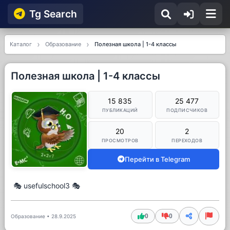
Tg Searсh
Каталог
Образование
Полезная школа | 1-4 классы
Полезная школа | 1-4 классы
15 835
25 477
ПУБЛИКАЦИЙ
ПОДПИСЧИКОВ
20
2
ПРОСМОТРОВ
ПЕРЕХОДОВ
Перейти в Telegram
🎭 usefulschool3 🎭
0
0
Образование
•
28.9.2025